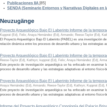
Publicaciones IIA
[85]
SENDA (Seminario Entornos y Narrativas Digitales en 
Neuzugänge
Proyecto Arqueológico Bajo El Laberinto Informe de la tempor
Kupprat (Ed), Felix
;
Anaya Hernández (Ed), Armando
;
Reese-Taylor (Ed), Kat
El Proyecto Arqueológico Bajo El Laberinto (PABEL) es una investigación de 
relación dinámica entre los procesos de desarrollo urbano y las estrategias ad
Proyecto Arqueológico Bajo El Laberinto Informe de la tempor
Reese-Taylor (Ed), Kathryn
;
kupprat (Ed), Felix
;
Anaya Hernández (Ed), Arm
Este proyecto de investigación arqueológica se ha enfocado en examinar la
proceso de desarrollo urbano y las estrategias adaptativas al entorno físico-bió
Proyecto Arqueológico Bajo El Laberinto Informe de la tempor
Anaya Hernández (Ed), Armando
;
Reese-Taylor (Ed), Kathryn
;
Kupprat (Ed), 
Este proyecto de investigación arqueológica se ha enfocado en examinar la
proceso de desarrollo urbano y las estrategias adaptativas al entorno físico-bió
Informe del Proyecto Arqueológico Cronología del Palacio Br