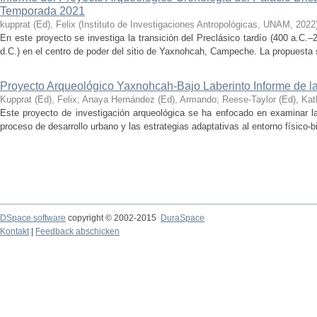
Temporada 2021
kupprat (Ed), Felix
(
Instituto de Investigaciones Antropológicas, UNAM
,
2022
En este proyecto se investiga la transición del Preclásico tardío (400 a.C.
d.C.) en el centro de poder del sitio de Yaxnohcah, Campeche. La propuesta s
Proyecto Arqueológico Yaxnohcah-Bajo Laberinto Informe de 
Kupprat (Ed), Felix
;
Anaya Hernández (Ed), Armando
;
Reese-Taylor (Ed), Kat
Este proyecto de investigación arqueológica se ha enfocado en examinar la
proceso de desarrollo urbano y las estrategias adaptativas al entorno físico-bió
DSpace software
copyright © 2002-2015
DuraSpace
Kontakt
|
Feedback abschicken