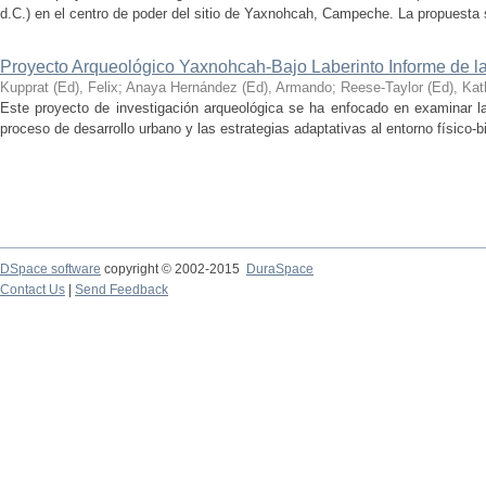
d.C.) en el centro de poder del sitio de Yaxnohcah, Campeche. La propuesta s
Proyecto Arqueológico Yaxnohcah-Bajo Laberinto Informe de 
Kupprat (Ed), Felix
;
Anaya Hernández (Ed), Armando
;
Reese-Taylor (Ed), Kat
Este proyecto de investigación arqueológica se ha enfocado en examinar la
proceso de desarrollo urbano y las estrategias adaptativas al entorno físico-bió
DSpace software
copyright © 2002-2015
DuraSpace
Contact Us
|
Send Feedback