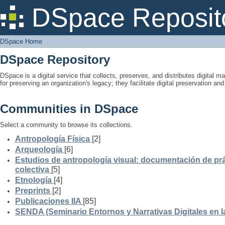
DSpace Home
DSpace Reposit
DSpace Home
DSpace Repository
DSpace is a digital service that collects, preserves, and distributes digital ma
for preserving an organization's legacy; they facilitate digital preservation a
Communities in DSpace
Select a community to browse its collections.
Antropología Física
[2]
Arqueología
[6]
Estudios de antropología visual: documentación de prá
colectiva
[5]
Etnología
[4]
Preprints
[2]
Publicaciones IIA
[85]
SENDA (Seminario Entornos y Narrativas Digitales en 