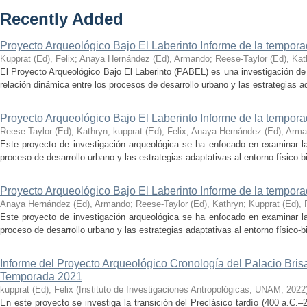
Recently Added
Proyecto Arqueológico Bajo El Laberinto Informe de la tempor
Kupprat (Ed), Felix
;
Anaya Hernández (Ed), Armando
;
Reese-Taylor (Ed), Kat
El Proyecto Arqueológico Bajo El Laberinto (PABEL) es una investigación de 
relación dinámica entre los procesos de desarrollo urbano y las estrategias ad
Proyecto Arqueológico Bajo El Laberinto Informe de la tempor
Reese-Taylor (Ed), Kathryn
;
kupprat (Ed), Felix
;
Anaya Hernández (Ed), Arm
Este proyecto de investigación arqueológica se ha enfocado en examinar la
proceso de desarrollo urbano y las estrategias adaptativas al entorno físico-bió
Proyecto Arqueológico Bajo El Laberinto Informe de la tempor
Anaya Hernández (Ed), Armando
;
Reese-Taylor (Ed), Kathryn
;
Kupprat (Ed), 
Este proyecto de investigación arqueológica se ha enfocado en examinar la
proceso de desarrollo urbano y las estrategias adaptativas al entorno físico-bió
Informe del Proyecto Arqueológico Cronología del Palacio Br
Temporada 2021
kupprat (Ed), Felix
(
Instituto de Investigaciones Antropológicas, UNAM
,
2022
En este proyecto se investiga la transición del Preclásico tardío (400 a.C.