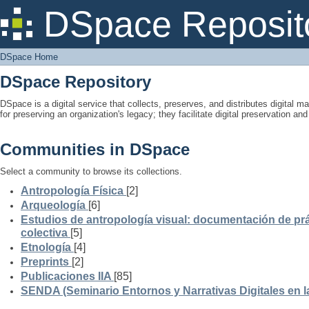
DSpace Home
DSpace Reposit
DSpace Home
DSpace Repository
DSpace is a digital service that collects, preserves, and distributes digital ma
for preserving an organization's legacy; they facilitate digital preservation a
Communities in DSpace
Select a community to browse its collections.
Antropología Física
[2]
Arqueología
[6]
Estudios de antropología visual: documentación de prá
colectiva
[5]
Etnología
[4]
Preprints
[2]
Publicaciones IIA
[85]
SENDA (Seminario Entornos y Narrativas Digitales en 