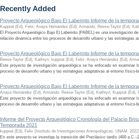
Recently Added
Proyecto Arqueológico Bajo El Laberinto Informe de la tempor
Kupprat (Ed), Felix
;
Anaya Hernández (Ed), Armando
;
Reese-Taylor (Ed), Kat
El Proyecto Arqueológico Bajo El Laberinto (PABEL) es una investigación de 
relación dinámica entre los procesos de desarrollo urbano y las estrategias ad
Proyecto Arqueológico Bajo El Laberinto Informe de la tempor
Reese-Taylor (Ed), Kathryn
;
kupprat (Ed), Felix
;
Anaya Hernández (Ed), Arm
Este proyecto de investigación arqueológica se ha enfocado en examinar la
proceso de desarrollo urbano y las estrategias adaptativas al entorno físico-bió
Proyecto Arqueológico Bajo El Laberinto Informe de la tempor
Anaya Hernández (Ed), Armando
;
Reese-Taylor (Ed), Kathryn
;
Kupprat (Ed), 
Este proyecto de investigación arqueológica se ha enfocado en examinar la
proceso de desarrollo urbano y las estrategias adaptativas al entorno físico-bió
Informe del Proyecto Arqueológico Cronología del Palacio Br
Temporada 2021
kupprat (Ed), Felix
(
Instituto de Investigaciones Antropológicas, UNAM
,
2022
En este proyecto se investiga la transición del Preclásico tardío (400 a.C.