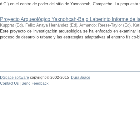
d.C.) en el centro de poder del sitio de Yaxnohcah, Campeche. La propuesta s
Proyecto Arqueológico Yaxnohcah-Bajo Laberinto Informe de 
Kupprat (Ed), Felix
;
Anaya Hernández (Ed), Armando
;
Reese-Taylor (Ed), Kat
Este proyecto de investigación arqueológica se ha enfocado en examinar la
proceso de desarrollo urbano y las estrategias adaptativas al entorno físico-bió
DSpace software
copyright © 2002-2015
DuraSpace
Contact Us
|
Send Feedback