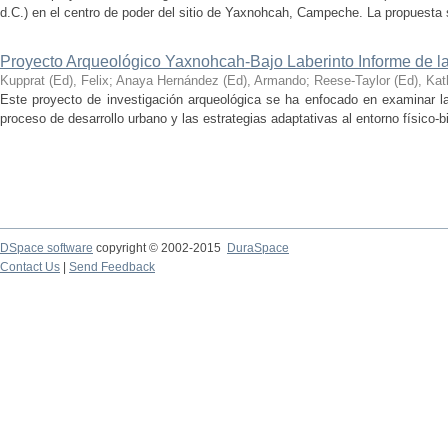
d.C.) en el centro de poder del sitio de Yaxnohcah, Campeche. La propuesta s
Proyecto Arqueológico Yaxnohcah-Bajo Laberinto Informe de 
Kupprat (Ed), Felix
;
Anaya Hernández (Ed), Armando
;
Reese-Taylor (Ed), Kat
Este proyecto de investigación arqueológica se ha enfocado en examinar la
proceso de desarrollo urbano y las estrategias adaptativas al entorno físico-bió
DSpace software
copyright © 2002-2015
DuraSpace
Contact Us
|
Send Feedback