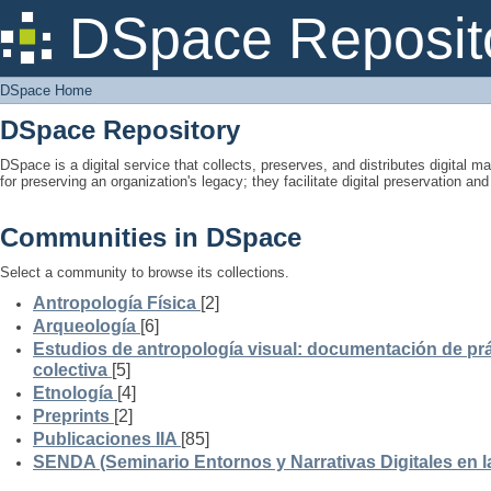
DSpace Home
DSpace Reposit
DSpace Home
DSpace Repository
DSpace is a digital service that collects, preserves, and distributes digital ma
for preserving an organization's legacy; they facilitate digital preservation a
Communities in DSpace
Select a community to browse its collections.
Antropología Física
[2]
Arqueología
[6]
Estudios de antropología visual: documentación de prá
colectiva
[5]
Etnología
[4]
Preprints
[2]
Publicaciones IIA
[85]
SENDA (Seminario Entornos y Narrativas Digitales en 