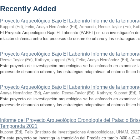
Recently Added
Proyecto Arqueológico Bajo El Laberinto Informe de la tempor
Kupprat (Ed), Felix
;
Anaya Hernández (Ed), Armando
;
Reese-Taylor (Ed), Kat
El Proyecto Arqueológico Bajo El Laberinto (PABEL) es una investigación de 
relación dinámica entre los procesos de desarrollo urbano y las estrategias ad
Proyecto Arqueológico Bajo El Laberinto Informe de la tempor
Reese-Taylor (Ed), Kathryn
;
kupprat (Ed), Felix
;
Anaya Hernández (Ed), Arm
Este proyecto de investigación arqueológica se ha enfocado en examinar la
proceso de desarrollo urbano y las estrategias adaptativas al entorno físico-bió
Proyecto Arqueológico Bajo El Laberinto Informe de la tempor
Anaya Hernández (Ed), Armando
;
Reese-Taylor (Ed), Kathryn
;
Kupprat (Ed), 
Este proyecto de investigación arqueológica se ha enfocado en examinar la
proceso de desarrollo urbano y las estrategias adaptativas al entorno físico-bió
Informe del Proyecto Arqueológico Cronología del Palacio Br
Temporada 2021
kupprat (Ed), Felix
(
Instituto de Investigaciones Antropológicas, UNAM
,
2022
En este proyecto se investiga la transición del Preclásico tardío (400 a.C.