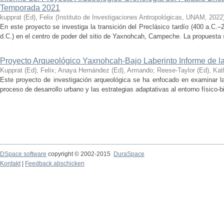
Temporada 2021
kupprat (Ed), Felix
(
Instituto de Investigaciones Antropológicas, UNAM
,
2022
En este proyecto se investiga la transición del Preclásico tardío (400 a.C.
d.C.) en el centro de poder del sitio de Yaxnohcah, Campeche. La propuesta s
Proyecto Arqueológico Yaxnohcah-Bajo Laberinto Informe de 
Kupprat (Ed), Felix
;
Anaya Hernández (Ed), Armando
;
Reese-Taylor (Ed), Kat
Este proyecto de investigación arqueológica se ha enfocado en examinar la
proceso de desarrollo urbano y las estrategias adaptativas al entorno físico-bió
DSpace software
copyright © 2002-2015
DuraSpace
Kontakt
|
Feedback abschicken