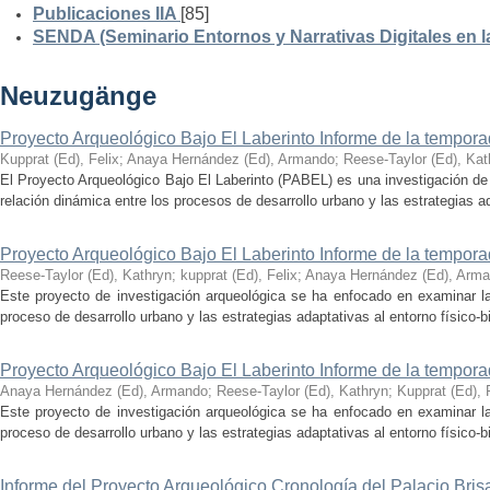
Publicaciones IIA
[85]
SENDA (Seminario Entornos y Narrativas Digitales en 
Neuzugänge
Proyecto Arqueológico Bajo El Laberinto Informe de la tempor
Kupprat (Ed), Felix
;
Anaya Hernández (Ed), Armando
;
Reese-Taylor (Ed), Kat
El Proyecto Arqueológico Bajo El Laberinto (PABEL) es una investigación de 
relación dinámica entre los procesos de desarrollo urbano y las estrategias ad
Proyecto Arqueológico Bajo El Laberinto Informe de la tempor
Reese-Taylor (Ed), Kathryn
;
kupprat (Ed), Felix
;
Anaya Hernández (Ed), Arm
Este proyecto de investigación arqueológica se ha enfocado en examinar la
proceso de desarrollo urbano y las estrategias adaptativas al entorno físico-bió
Proyecto Arqueológico Bajo El Laberinto Informe de la tempor
Anaya Hernández (Ed), Armando
;
Reese-Taylor (Ed), Kathryn
;
Kupprat (Ed), 
Este proyecto de investigación arqueológica se ha enfocado en examinar la
proceso de desarrollo urbano y las estrategias adaptativas al entorno físico-bió
Informe del Proyecto Arqueológico Cronología del Palacio Br