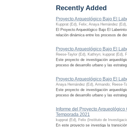
Recently Added
Proyecto Arqueológico Bajo El Lab
Kupprat (Ed), Felix
;
Anaya Hernández (Ed)
El Proyecto Arqueológico Bajo El Laberinto
relación dinámica entre los procesos de desa
Proyecto Arqueológico Bajo El Lab
Reese-Taylor (Ed), Kathryn
;
kupprat (Ed), F
Este proyecto de investigación arqueológi
proceso de desarrollo urbano y las estrategi
Proyecto Arqueológico Bajo El Lab
Anaya Hernández (Ed), Armando
;
Reese-Ta
Este proyecto de investigación arqueológi
proceso de desarrollo urbano y las estrategi
Informe del Proyecto Arqueológico
Temporada 2021
kupprat (Ed), Felix
(
Instituto de Investiga
En este proyecto se investiga la transició