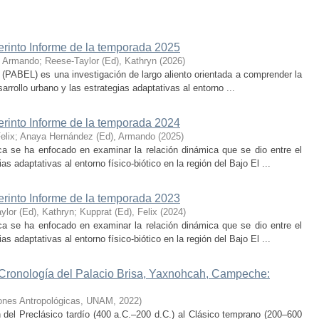
erinto Informe de la temporada 2025
, Armando
;
Reese-Taylor (Ed), Kathryn
(
2026
)
 (PABEL) es una investigación de largo aliento orientada a comprender la
rrollo urbano y las estrategias adaptativas al entorno ...
erinto Informe de la temporada 2024
elix
;
Anaya Hernández (Ed), Armando
(
2025
)
ca se ha enfocado en examinar la relación dinámica que se dio entre el
as adaptativas al entorno físico-biótico en la región del Bajo El ...
erinto Informe de la temporada 2023
ylor (Ed), Kathryn
;
Kupprat (Ed), Felix
(
2024
)
ca se ha enfocado en examinar la relación dinámica que se dio entre el
as adaptativas al entorno físico-biótico en la región del Bajo El ...
 Cronología del Palacio Brisa, Yaxnohcah, Campeche:
ciones Antropológicas, UNAM
,
2022
)
n del Preclásico tardío (400 a.C.–200 d.C.) al Clásico temprano (200–600