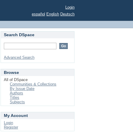
Login
español
English
Deutsch
Search DSpace
Advanced Search
Browse
All of DSpace
Communities & Collections
By Issue Date
Authors
Titles
Subjects
My Account
Login
Register