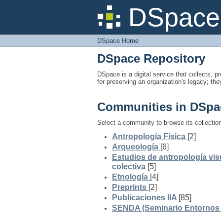
DSpace Home
DSpace 
DSpace Home
DSpace Repository
DSpace is a digital service that collects, pr
for preserving an organization's legacy; the
Communities in DSpa
Select a community to browse its collectio
Antropología Física
[2]
Arqueología
[6]
Estudios de antropología vis
colectiva
[5]
Etnología
[4]
Preprints
[2]
Publicaciones IIA
[85]
SENDA (Seminario Entornos y