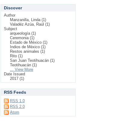
Discover
Author
Manzanilla, Linda (1)
Valadéz Azúa, Raúl (1)
Subject
arqueología (1)
Ceremonia (1)
Estado de México (1)
Indios de México (1)
Restos animales (1)
Rito (1)
San Juan Teotihuacán (1)
Teotihuacán (1)
... View More
Date Issued
2017 (1)
RSS Feeds
RSS 1.0
RSS 2.0
Atom