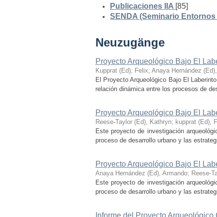
Publicaciones IIA
[85]
SENDA (Seminario Entornos y
Neuzugänge
Proyecto Arqueológico Bajo El Lab
Kupprat (Ed), Felix
;
Anaya Hernández (Ed)
El Proyecto Arqueológico Bajo El Laberinto
relación dinámica entre los procesos de desa
Proyecto Arqueológico Bajo El Lab
Reese-Taylor (Ed), Kathryn
;
kupprat (Ed), F
Este proyecto de investigación arqueológi
proceso de desarrollo urbano y las estrategi
Proyecto Arqueológico Bajo El Lab
Anaya Hernández (Ed), Armando
;
Reese-Ta
Este proyecto de investigación arqueológi
proceso de desarrollo urbano y las estrategi
Informe del Proyecto Arqueológico