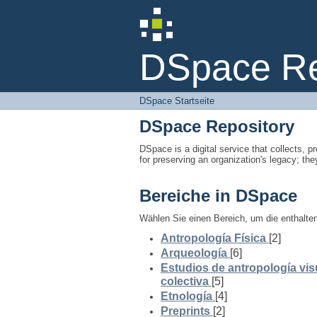
DSpace Startseite
DSpace Rep
DSpace Startseite
DSpace Repository
DSpace is a digital service that collects, pr
for preserving an organization's legacy; the
Bereiche in DSpace
Wählen Sie einen Bereich, um die enthalt
Antropología Física
[2]
Arqueología
[6]
Estudios de antropología vis
colectiva
[5]
Etnología
[4]
Preprints
[2]