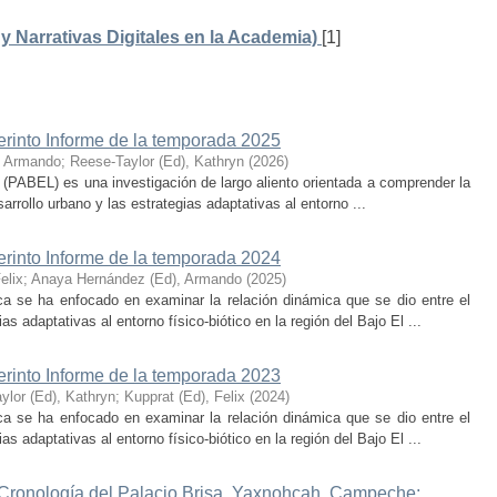
 Narrativas Digitales en la Academia)
[1]
erinto Informe de la temporada 2025
, Armando
;
Reese-Taylor (Ed), Kathryn
(
2026
)
 (PABEL) es una investigación de largo aliento orientada a comprender la
rrollo urbano y las estrategias adaptativas al entorno ...
erinto Informe de la temporada 2024
elix
;
Anaya Hernández (Ed), Armando
(
2025
)
ca se ha enfocado en examinar la relación dinámica que se dio entre el
as adaptativas al entorno físico-biótico en la región del Bajo El ...
erinto Informe de la temporada 2023
ylor (Ed), Kathryn
;
Kupprat (Ed), Felix
(
2024
)
ca se ha enfocado en examinar la relación dinámica que se dio entre el
as adaptativas al entorno físico-biótico en la región del Bajo El ...
 Cronología del Palacio Brisa, Yaxnohcah, Campeche: