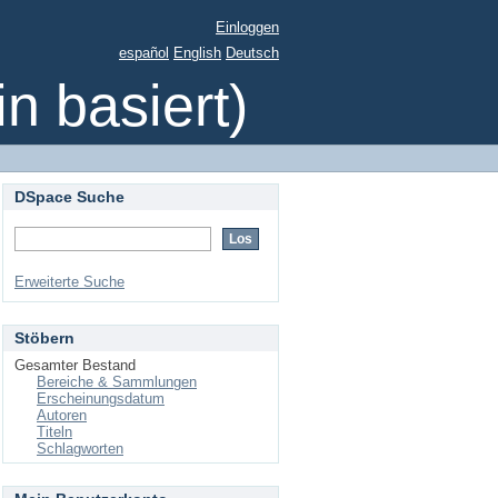
Einloggen
español
English
Deutsch
 basiert)
DSpace Suche
Erweiterte Suche
Stöbern
Gesamter Bestand
Bereiche & Sammlungen
Erscheinungsdatum
Autoren
Titeln
Schlagworten