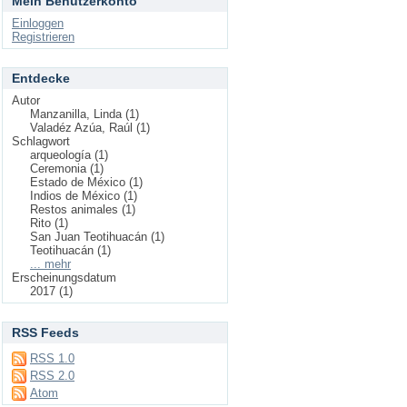
Mein Benutzerkonto
Einloggen
Registrieren
Entdecke
Autor
Manzanilla, Linda (1)
Valadéz Azúa, Raúl (1)
Schlagwort
arqueología (1)
Ceremonia (1)
Estado de México (1)
Indios de México (1)
Restos animales (1)
Rito (1)
San Juan Teotihuacán (1)
Teotihuacán (1)
... mehr
Erscheinungsdatum
2017 (1)
RSS Feeds
RSS 1.0
RSS 2.0
Atom