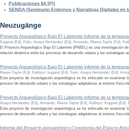
Publicaciones IIA
[85]
SENDA (Seminario Entornos y Narrativas Digitales en 
Neuzugänge
Proyecto Arqueológico Bajo El Laberinto Informe de la tempor
Kupprat (Ed), Felix
;
Anaya Hernández (Ed), Armando
;
Reese-Taylor (Ed), Kat
El Proyecto Arqueológico Bajo El Laberinto (PABEL) es una investigación de 
relación dinámica entre los procesos de desarrollo urbano y las estrategias ad
Proyecto Arqueológico Bajo El Laberinto Informe de la tempor
Reese-Taylor (Ed), Kathryn
;
kupprat (Ed), Felix
;
Anaya Hernández (Ed), Arm
Este proyecto de investigación arqueológica se ha enfocado en examinar la
proceso de desarrollo urbano y las estrategias adaptativas al entorno físico-bió
Proyecto Arqueológico Bajo El Laberinto Informe de la tempor
Anaya Hernández (Ed), Armando
;
Reese-Taylor (Ed), Kathryn
;
Kupprat (Ed), 
Este proyecto de investigación arqueológica se ha enfocado en examinar la
proceso de desarrollo urbano y las estrategias adaptativas al entorno físico-bió
Informe del Proyecto Arqueológico Cronología del Palacio Br