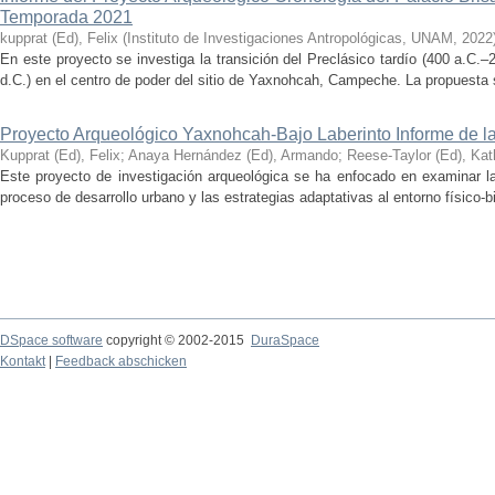
Temporada 2021
kupprat (Ed), Felix
(
Instituto de Investigaciones Antropológicas, UNAM
,
2022
En este proyecto se investiga la transición del Preclásico tardío (400 a.C.
d.C.) en el centro de poder del sitio de Yaxnohcah, Campeche. La propuesta s
Proyecto Arqueológico Yaxnohcah-Bajo Laberinto Informe de 
Kupprat (Ed), Felix
;
Anaya Hernández (Ed), Armando
;
Reese-Taylor (Ed), Kat
Este proyecto de investigación arqueológica se ha enfocado en examinar la
proceso de desarrollo urbano y las estrategias adaptativas al entorno físico-bió
DSpace software
copyright © 2002-2015
DuraSpace
Kontakt
|
Feedback abschicken