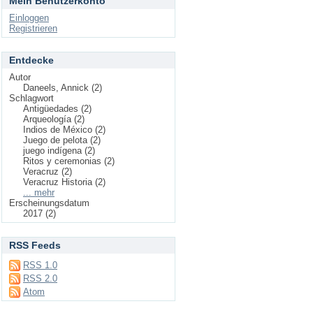
Mein Benutzerkonto
Einloggen
Registrieren
Entdecke
Autor
Daneels, Annick (2)
Schlagwort
Antigüedades (2)
Arqueología (2)
Indios de México (2)
Juego de pelota (2)
juego indígena (2)
Ritos y ceremonias (2)
Veracruz (2)
Veracruz Historia (2)
... mehr
Erscheinungsdatum
2017 (2)
RSS Feeds
RSS 1.0
RSS 2.0
Atom