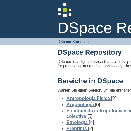
DSpace Startseite
DSpace Rep
DSpace Startseite
DSpace Repository
DSpace is a digital service that collects, pr
for preserving an organization's legacy; the
Bereiche in DSpace
Wählen Sie einen Bereich, um die enthalt
Antropología Física
[2]
Arqueología
[6]
Estudios de antropología vis
colectiva
[5]
Etnología
[4]
Preprints
[2]