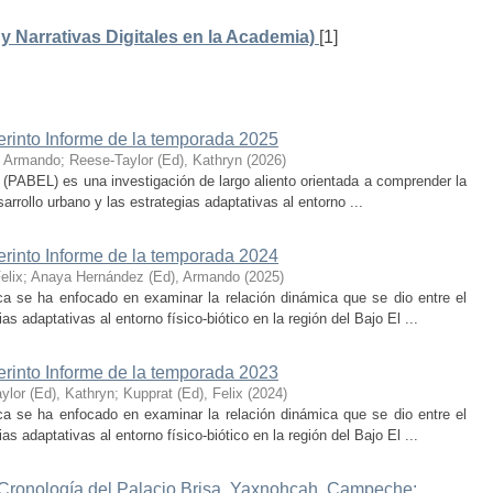
 Narrativas Digitales en la Academia)
[1]
erinto Informe de la temporada 2025
, Armando
;
Reese-Taylor (Ed), Kathryn
(
2026
)
 (PABEL) es una investigación de largo aliento orientada a comprender la
rrollo urbano y las estrategias adaptativas al entorno ...
erinto Informe de la temporada 2024
elix
;
Anaya Hernández (Ed), Armando
(
2025
)
ca se ha enfocado en examinar la relación dinámica que se dio entre el
as adaptativas al entorno físico-biótico en la región del Bajo El ...
erinto Informe de la temporada 2023
ylor (Ed), Kathryn
;
Kupprat (Ed), Felix
(
2024
)
ca se ha enfocado en examinar la relación dinámica que se dio entre el
as adaptativas al entorno físico-biótico en la región del Bajo El ...
 Cronología del Palacio Brisa, Yaxnohcah, Campeche: