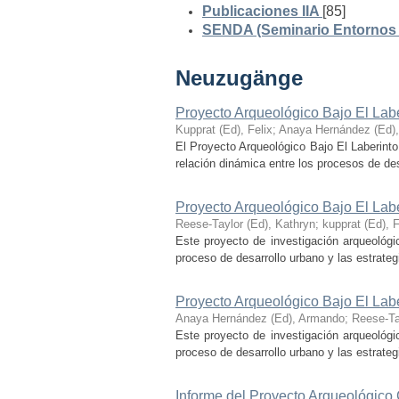
Publicaciones IIA
[85]
SENDA (Seminario Entornos y
Neuzugänge
Proyecto Arqueológico Bajo El Lab
Kupprat (Ed), Felix
;
Anaya Hernández (Ed)
El Proyecto Arqueológico Bajo El Laberinto
relación dinámica entre los procesos de desa
Proyecto Arqueológico Bajo El Lab
Reese-Taylor (Ed), Kathryn
;
kupprat (Ed), F
Este proyecto de investigación arqueológi
proceso de desarrollo urbano y las estrategi
Proyecto Arqueológico Bajo El Lab
Anaya Hernández (Ed), Armando
;
Reese-Ta
Este proyecto de investigación arqueológi
proceso de desarrollo urbano y las estrategi
Informe del Proyecto Arqueológico