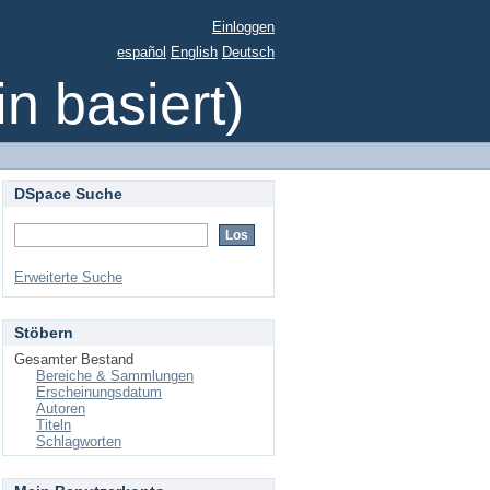
Einloggen
español
English
Deutsch
 basiert)
DSpace Suche
Erweiterte Suche
Stöbern
Gesamter Bestand
Bereiche & Sammlungen
Erscheinungsdatum
Autoren
Titeln
Schlagworten