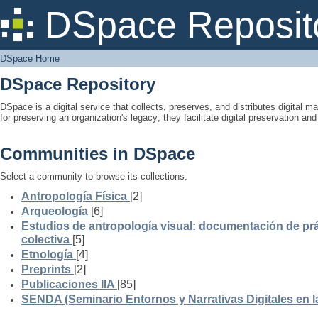
DSpace Home
DSpace Reposit
DSpace Home
DSpace Repository
DSpace is a digital service that collects, preserves, and distributes digital ma
for preserving an organization's legacy; they facilitate digital preservation a
Communities in DSpace
Select a community to browse its collections.
Antropología Física
[2]
Arqueología
[6]
Estudios de antropología visual: documentación de prá
colectiva
[5]
Etnología
[4]
Preprints
[2]
Publicaciones IIA
[85]
SENDA (Seminario Entornos y Narrativas Digitales en 