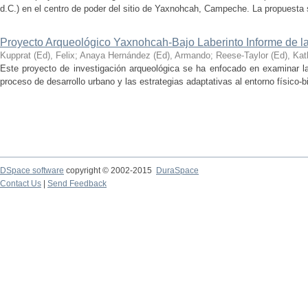
d.C.) en el centro de poder del sitio de Yaxnohcah, Campeche. La propuesta s
Proyecto Arqueológico Yaxnohcah-Bajo Laberinto Informe de 
Kupprat (Ed), Felix
;
Anaya Hernández (Ed), Armando
;
Reese-Taylor (Ed), Kat
Este proyecto de investigación arqueológica se ha enfocado en examinar la
proceso de desarrollo urbano y las estrategias adaptativas al entorno físico-bió
DSpace software
copyright © 2002-2015
DuraSpace
Contact Us
|
Send Feedback