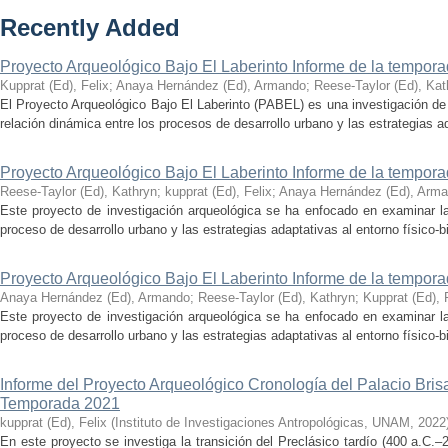
Recently Added
Proyecto Arqueológico Bajo El Laberinto Informe de la tempor
Kupprat (Ed), Felix
;
Anaya Hernández (Ed), Armando
;
Reese-Taylor (Ed), Kat
El Proyecto Arqueológico Bajo El Laberinto (PABEL) es una investigación de 
relación dinámica entre los procesos de desarrollo urbano y las estrategias ad
Proyecto Arqueológico Bajo El Laberinto Informe de la tempor
Reese-Taylor (Ed), Kathryn
;
kupprat (Ed), Felix
;
Anaya Hernández (Ed), Arm
Este proyecto de investigación arqueológica se ha enfocado en examinar la
proceso de desarrollo urbano y las estrategias adaptativas al entorno físico-bió
Proyecto Arqueológico Bajo El Laberinto Informe de la tempor
Anaya Hernández (Ed), Armando
;
Reese-Taylor (Ed), Kathryn
;
Kupprat (Ed), 
Este proyecto de investigación arqueológica se ha enfocado en examinar la
proceso de desarrollo urbano y las estrategias adaptativas al entorno físico-bió
Informe del Proyecto Arqueológico Cronología del Palacio Br
Temporada 2021
kupprat (Ed), Felix
(
Instituto de Investigaciones Antropológicas, UNAM
,
2022
En este proyecto se investiga la transición del Preclásico tardío (400 a.C.