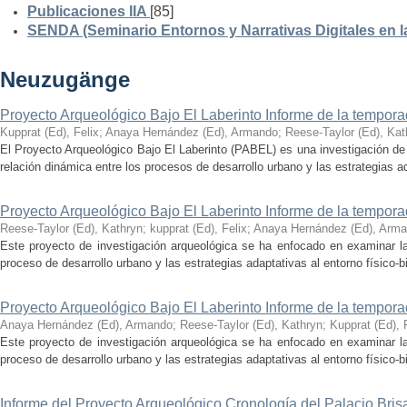
Publicaciones IIA
[85]
SENDA (Seminario Entornos y Narrativas Digitales en 
Neuzugänge
Proyecto Arqueológico Bajo El Laberinto Informe de la tempor
Kupprat (Ed), Felix
;
Anaya Hernández (Ed), Armando
;
Reese-Taylor (Ed), Kat
El Proyecto Arqueológico Bajo El Laberinto (PABEL) es una investigación de 
relación dinámica entre los procesos de desarrollo urbano y las estrategias ad
Proyecto Arqueológico Bajo El Laberinto Informe de la tempor
Reese-Taylor (Ed), Kathryn
;
kupprat (Ed), Felix
;
Anaya Hernández (Ed), Arm
Este proyecto de investigación arqueológica se ha enfocado en examinar la
proceso de desarrollo urbano y las estrategias adaptativas al entorno físico-bió
Proyecto Arqueológico Bajo El Laberinto Informe de la tempor
Anaya Hernández (Ed), Armando
;
Reese-Taylor (Ed), Kathryn
;
Kupprat (Ed), 
Este proyecto de investigación arqueológica se ha enfocado en examinar la
proceso de desarrollo urbano y las estrategias adaptativas al entorno físico-bió
Informe del Proyecto Arqueológico Cronología del Palacio Br