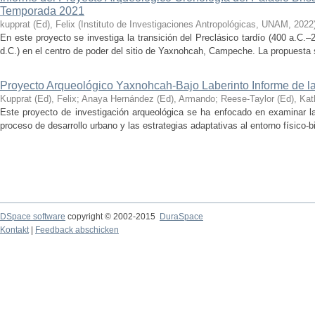
Temporada 2021
kupprat (Ed), Felix
(
Instituto de Investigaciones Antropológicas, UNAM
,
2022
En este proyecto se investiga la transición del Preclásico tardío (400 a.C.
d.C.) en el centro de poder del sitio de Yaxnohcah, Campeche. La propuesta s
Proyecto Arqueológico Yaxnohcah-Bajo Laberinto Informe de 
Kupprat (Ed), Felix
;
Anaya Hernández (Ed), Armando
;
Reese-Taylor (Ed), Kat
Este proyecto de investigación arqueológica se ha enfocado en examinar la
proceso de desarrollo urbano y las estrategias adaptativas al entorno físico-bió
DSpace software
copyright © 2002-2015
DuraSpace
Kontakt
|
Feedback abschicken