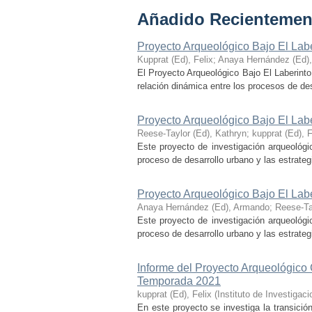
Añadido Recientemen
Proyecto Arqueológico Bajo El Lab
Kupprat (Ed), Felix
;
Anaya Hernández (Ed)
El Proyecto Arqueológico Bajo El Laberinto
relación dinámica entre los procesos de desa
Proyecto Arqueológico Bajo El Lab
Reese-Taylor (Ed), Kathryn
;
kupprat (Ed), F
Este proyecto de investigación arqueológi
proceso de desarrollo urbano y las estrategi
Proyecto Arqueológico Bajo El Lab
Anaya Hernández (Ed), Armando
;
Reese-Ta
Este proyecto de investigación arqueológi
proceso de desarrollo urbano y las estrategi
Informe del Proyecto Arqueológico
Temporada 2021
kupprat (Ed), Felix
(
Instituto de Investiga
En este proyecto se investiga la transició