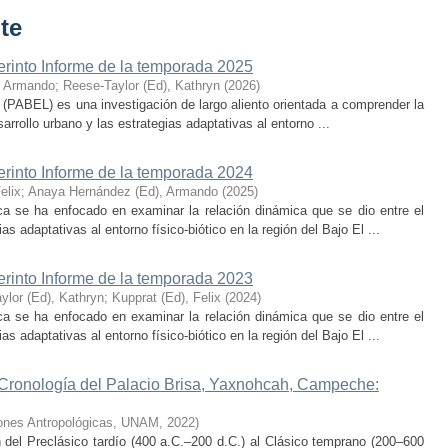
te
erinto Informe de la temporada 2025
, Armando
;
Reese-Taylor (Ed), Kathryn
(
2026
)
 (PABEL) es una investigación de largo aliento orientada a comprender la
rrollo urbano y las estrategias adaptativas al entorno ...
erinto Informe de la temporada 2024
elix
;
Anaya Hernández (Ed), Armando
(
2025
)
ca se ha enfocado en examinar la relación dinámica que se dio entre el
as adaptativas al entorno físico-biótico en la región del Bajo El ...
erinto Informe de la temporada 2023
ylor (Ed), Kathryn
;
Kupprat (Ed), Felix
(
2024
)
ca se ha enfocado en examinar la relación dinámica que se dio entre el
as adaptativas al entorno físico-biótico en la región del Bajo El ...
 Cronología del Palacio Brisa, Yaxnohcah, Campeche:
ciones Antropológicas, UNAM
,
2022
)
n del Preclásico tardío (400 a.C.–200 d.C.) al Clásico temprano (200–600