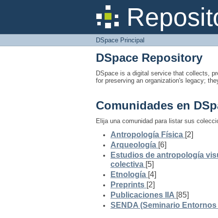
DSpace Principal
Reposit
DSpace Principal
DSpace Repository
DSpace is a digital service that collects, pr
for preserving an organization's legacy; the
Comunidades en DSp
Elija una comunidad para listar sus colecc
Antropología Física
[2]
Arqueología
[6]
Estudios de antropología vis
colectiva
[5]
Etnología
[4]
Preprints
[2]
Publicaciones IIA
[85]
SENDA (Seminario Entornos y