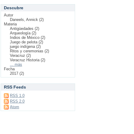
Descubre
Autor
Daneels, Annick (2)
Materia
Antigüedades (2)
Arqueología (2)
Indios de México (2)
Juego de pelota (2)
juego indígena (2)
Ritos y ceremonias (2)
Veracruz (2)
Veracruz Historia (2)
... más
Fecha
2017 (2)
RSS Feeds
RSS 1.0
RSS 2.0
Atom