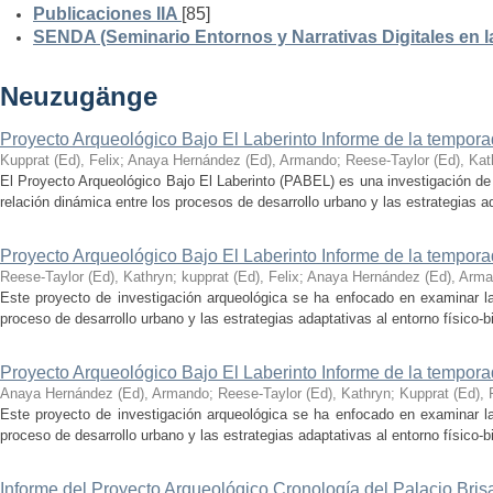
Publicaciones IIA
[85]
SENDA (Seminario Entornos y Narrativas Digitales en 
Neuzugänge
Proyecto Arqueológico Bajo El Laberinto Informe de la tempor
Kupprat (Ed), Felix
;
Anaya Hernández (Ed), Armando
;
Reese-Taylor (Ed), Kat
El Proyecto Arqueológico Bajo El Laberinto (PABEL) es una investigación de 
relación dinámica entre los procesos de desarrollo urbano y las estrategias ad
Proyecto Arqueológico Bajo El Laberinto Informe de la tempor
Reese-Taylor (Ed), Kathryn
;
kupprat (Ed), Felix
;
Anaya Hernández (Ed), Arm
Este proyecto de investigación arqueológica se ha enfocado en examinar la
proceso de desarrollo urbano y las estrategias adaptativas al entorno físico-bió
Proyecto Arqueológico Bajo El Laberinto Informe de la tempor
Anaya Hernández (Ed), Armando
;
Reese-Taylor (Ed), Kathryn
;
Kupprat (Ed), 
Este proyecto de investigación arqueológica se ha enfocado en examinar la
proceso de desarrollo urbano y las estrategias adaptativas al entorno físico-bió
Informe del Proyecto Arqueológico Cronología del Palacio Br