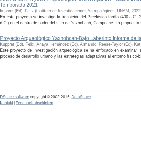
Temporada 2021
kupprat (Ed), Felix
(
Instituto de Investigaciones Antropológicas, UNAM
,
2022
En este proyecto se investiga la transición del Preclásico tardío (400 a.C.
d.C.) en el centro de poder del sitio de Yaxnohcah, Campeche. La propuesta s
Proyecto Arqueológico Yaxnohcah-Bajo Laberinto Informe de 
Kupprat (Ed), Felix
;
Anaya Hernández (Ed), Armando
;
Reese-Taylor (Ed), Kat
Este proyecto de investigación arqueológica se ha enfocado en examinar la
proceso de desarrollo urbano y las estrategias adaptativas al entorno físico-bió
DSpace software
copyright © 2002-2015
DuraSpace
Kontakt
|
Feedback abschicken