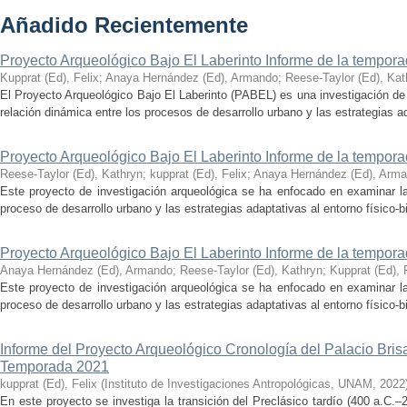
Añadido Recientemente
Proyecto Arqueológico Bajo El Laberinto Informe de la tempor
Kupprat (Ed), Felix
;
Anaya Hernández (Ed), Armando
;
Reese-Taylor (Ed), Kat
El Proyecto Arqueológico Bajo El Laberinto (PABEL) es una investigación de 
relación dinámica entre los procesos de desarrollo urbano y las estrategias ad
Proyecto Arqueológico Bajo El Laberinto Informe de la tempor
Reese-Taylor (Ed), Kathryn
;
kupprat (Ed), Felix
;
Anaya Hernández (Ed), Arm
Este proyecto de investigación arqueológica se ha enfocado en examinar la
proceso de desarrollo urbano y las estrategias adaptativas al entorno físico-bió
Proyecto Arqueológico Bajo El Laberinto Informe de la tempor
Anaya Hernández (Ed), Armando
;
Reese-Taylor (Ed), Kathryn
;
Kupprat (Ed), 
Este proyecto de investigación arqueológica se ha enfocado en examinar la
proceso de desarrollo urbano y las estrategias adaptativas al entorno físico-bió
Informe del Proyecto Arqueológico Cronología del Palacio Br
Temporada 2021
kupprat (Ed), Felix
(
Instituto de Investigaciones Antropológicas, UNAM
,
2022
En este proyecto se investiga la transición del Preclásico tardío (400 a.C.