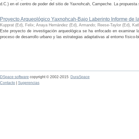
d.C.) en el centro de poder del sitio de Yaxnohcah, Campeche. La propuesta s
Proyecto Arqueológico Yaxnohcah-Bajo Laberinto Informe de 
Kupprat (Ed), Felix
;
Anaya Hernández (Ed), Armando
;
Reese-Taylor (Ed), Kat
Este proyecto de investigación arqueológica se ha enfocado en examinar la
proceso de desarrollo urbano y las estrategias adaptativas al entorno físico-bió
DSpace software
copyright © 2002-2015
DuraSpace
Contacto
|
Sugerencias