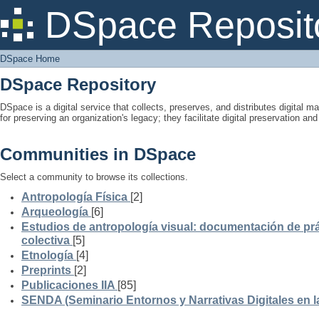
DSpace Home
DSpace Reposit
DSpace Home
DSpace Repository
DSpace is a digital service that collects, preserves, and distributes digital ma
for preserving an organization's legacy; they facilitate digital preservation a
Communities in DSpace
Select a community to browse its collections.
Antropología Física
[2]
Arqueología
[6]
Estudios de antropología visual: documentación de prá
colectiva
[5]
Etnología
[4]
Preprints
[2]
Publicaciones IIA
[85]
SENDA (Seminario Entornos y Narrativas Digitales en 