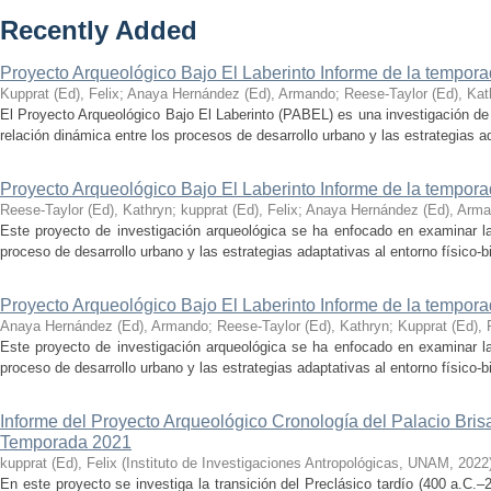
Recently Added
Proyecto Arqueológico Bajo El Laberinto Informe de la tempor
Kupprat (Ed), Felix
;
Anaya Hernández (Ed), Armando
;
Reese-Taylor (Ed), Kat
El Proyecto Arqueológico Bajo El Laberinto (PABEL) es una investigación de 
relación dinámica entre los procesos de desarrollo urbano y las estrategias ad
Proyecto Arqueológico Bajo El Laberinto Informe de la tempor
Reese-Taylor (Ed), Kathryn
;
kupprat (Ed), Felix
;
Anaya Hernández (Ed), Arm
Este proyecto de investigación arqueológica se ha enfocado en examinar la
proceso de desarrollo urbano y las estrategias adaptativas al entorno físico-bió
Proyecto Arqueológico Bajo El Laberinto Informe de la tempor
Anaya Hernández (Ed), Armando
;
Reese-Taylor (Ed), Kathryn
;
Kupprat (Ed), 
Este proyecto de investigación arqueológica se ha enfocado en examinar la
proceso de desarrollo urbano y las estrategias adaptativas al entorno físico-bió
Informe del Proyecto Arqueológico Cronología del Palacio Br
Temporada 2021
kupprat (Ed), Felix
(
Instituto de Investigaciones Antropológicas, UNAM
,
2022
En este proyecto se investiga la transición del Preclásico tardío (400 a.C.