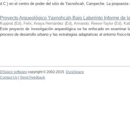
d.C.) en el centro de poder del sitio de Yaxnohcah, Campeche. La propuesta s
Proyecto Arqueológico Yaxnohcah-Bajo Laberinto Informe de 
Kupprat (Ed), Felix
;
Anaya Hernández (Ed), Armando
;
Reese-Taylor (Ed), Kat
Este proyecto de investigación arqueológica se ha enfocado en examinar la
proceso de desarrollo urbano y las estrategias adaptativas al entorno físico-bió
DSpace software
copyright © 2002-2015
DuraSpace
Contact Us
|
Send Feedback