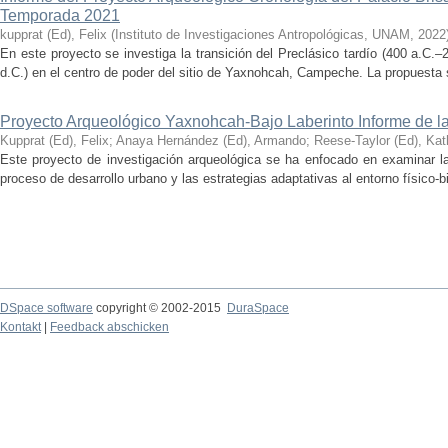
Temporada 2021
kupprat (Ed), Felix
(
Instituto de Investigaciones Antropológicas, UNAM
,
2022
En este proyecto se investiga la transición del Preclásico tardío (400 a.C.
d.C.) en el centro de poder del sitio de Yaxnohcah, Campeche. La propuesta s
Proyecto Arqueológico Yaxnohcah-Bajo Laberinto Informe de 
Kupprat (Ed), Felix
;
Anaya Hernández (Ed), Armando
;
Reese-Taylor (Ed), Kat
Este proyecto de investigación arqueológica se ha enfocado en examinar la
proceso de desarrollo urbano y las estrategias adaptativas al entorno físico-bió
DSpace software
copyright © 2002-2015
DuraSpace
Kontakt
|
Feedback abschicken