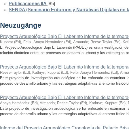
Publicaciones IIA
[85]
SENDA (Seminario Entornos y Narrativas Digitales en 
Neuzugänge
Proyecto Arqueológico Bajo El Laberinto Informe de la tempor
Kupprat (Ed), Felix
;
Anaya Hernández (Ed), Armando
;
Reese-Taylor (Ed), Kat
El Proyecto Arqueológico Bajo El Laberinto (PABEL) es una investigación de 
relación dinámica entre los procesos de desarrollo urbano y las estrategias ad
Proyecto Arqueológico Bajo El Laberinto Informe de la tempor
Reese-Taylor (Ed), Kathryn
;
kupprat (Ed), Felix
;
Anaya Hernández (Ed), Arm
Este proyecto de investigación arqueológica se ha enfocado en examinar la
proceso de desarrollo urbano y las estrategias adaptativas al entorno físico-bió
Proyecto Arqueológico Bajo El Laberinto Informe de la tempor
Anaya Hernández (Ed), Armando
;
Reese-Taylor (Ed), Kathryn
;
Kupprat (Ed), 
Este proyecto de investigación arqueológica se ha enfocado en examinar la
proceso de desarrollo urbano y las estrategias adaptativas al entorno físico-bió
Informe del Proyecto Arqueológico Cronología del Palacio Br