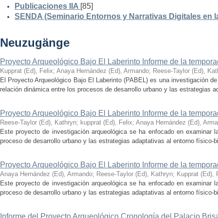
Publicaciones IIA
[85]
SENDA (Seminario Entornos y Narrativas Digitales en 
Neuzugänge
Proyecto Arqueológico Bajo El Laberinto Informe de la tempor
Kupprat (Ed), Felix
;
Anaya Hernández (Ed), Armando
;
Reese-Taylor (Ed), Kat
El Proyecto Arqueológico Bajo El Laberinto (PABEL) es una investigación de 
relación dinámica entre los procesos de desarrollo urbano y las estrategias ad
Proyecto Arqueológico Bajo El Laberinto Informe de la tempor
Reese-Taylor (Ed), Kathryn
;
kupprat (Ed), Felix
;
Anaya Hernández (Ed), Arm
Este proyecto de investigación arqueológica se ha enfocado en examinar la
proceso de desarrollo urbano y las estrategias adaptativas al entorno físico-bió
Proyecto Arqueológico Bajo El Laberinto Informe de la tempor
Anaya Hernández (Ed), Armando
;
Reese-Taylor (Ed), Kathryn
;
Kupprat (Ed), 
Este proyecto de investigación arqueológica se ha enfocado en examinar la
proceso de desarrollo urbano y las estrategias adaptativas al entorno físico-bió
Informe del Proyecto Arqueológico Cronología del Palacio Br