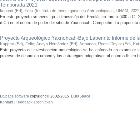
Temporada 2021
kupprat (Ed), Felix
(
Instituto de Investigaciones Antropológicas, UNAM
,
2022
En este proyecto se investiga la transición del Preclásico tardío (400 a.C.
d.C.) en el centro de poder del sitio de Yaxnohcah, Campeche. La propuesta s
Proyecto Arqueológico Yaxnohcah-Bajo Laberinto Informe de 
Kupprat (Ed), Felix
;
Anaya Hernández (Ed), Armando
;
Reese-Taylor (Ed), Kat
Este proyecto de investigación arqueológica se ha enfocado en examinar la
proceso de desarrollo urbano y las estrategias adaptativas al entorno físico-bió
DSpace software
copyright © 2002-2015
DuraSpace
Kontakt
|
Feedback abschicken