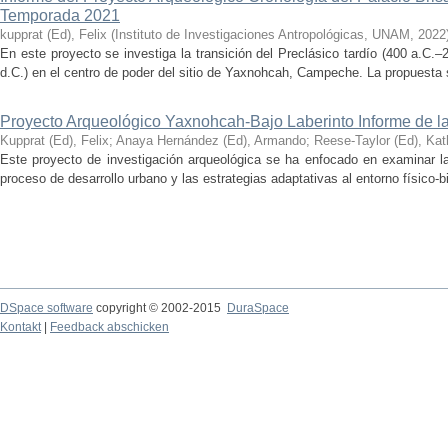
Temporada 2021
kupprat (Ed), Felix
(
Instituto de Investigaciones Antropológicas, UNAM
,
2022
En este proyecto se investiga la transición del Preclásico tardío (400 a.C.
d.C.) en el centro de poder del sitio de Yaxnohcah, Campeche. La propuesta s
Proyecto Arqueológico Yaxnohcah-Bajo Laberinto Informe de 
Kupprat (Ed), Felix
;
Anaya Hernández (Ed), Armando
;
Reese-Taylor (Ed), Kat
Este proyecto de investigación arqueológica se ha enfocado en examinar la
proceso de desarrollo urbano y las estrategias adaptativas al entorno físico-bió
DSpace software
copyright © 2002-2015
DuraSpace
Kontakt
|
Feedback abschicken