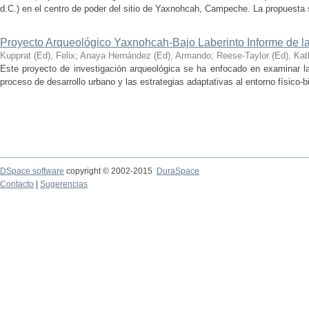
d.C.) en el centro de poder del sitio de Yaxnohcah, Campeche. La propuesta s
Proyecto Arqueológico Yaxnohcah-Bajo Laberinto Informe de 
Kupprat (Ed), Felix
;
Anaya Hernández (Ed), Armando
;
Reese-Taylor (Ed), Kat
Este proyecto de investigación arqueológica se ha enfocado en examinar la
proceso de desarrollo urbano y las estrategias adaptativas al entorno físico-bió
DSpace software
copyright © 2002-2015
DuraSpace
Contacto
|
Sugerencias