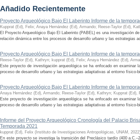
Añadido Recientemente
Proyecto Arqueológico Bajo El Laberinto Informe de la tempor
Kupprat (Ed), Felix
;
Anaya Hernández (Ed), Armando
;
Reese-Taylor (Ed), Kat
El Proyecto Arqueológico Bajo El Laberinto (PABEL) es una investigación de 
relación dinámica entre los procesos de desarrollo urbano y las estrategias ad
Proyecto Arqueológico Bajo El Laberinto Informe de la tempor
Reese-Taylor (Ed), Kathryn
;
kupprat (Ed), Felix
;
Anaya Hernández (Ed), Arm
Este proyecto de investigación arqueológica se ha enfocado en examinar la
proceso de desarrollo urbano y las estrategias adaptativas al entorno físico-bió
Proyecto Arqueológico Bajo El Laberinto Informe de la tempor
Anaya Hernández (Ed), Armando
;
Reese-Taylor (Ed), Kathryn
;
Kupprat (Ed), 
Este proyecto de investigación arqueológica se ha enfocado en examinar la
proceso de desarrollo urbano y las estrategias adaptativas al entorno físico-bió
Informe del Proyecto Arqueológico Cronología del Palacio Br
Temporada 2021
kupprat (Ed), Felix
(
Instituto de Investigaciones Antropológicas, UNAM
,
2022
En este proyecto se investiga la transición del Preclásico tardío (400 a.C.