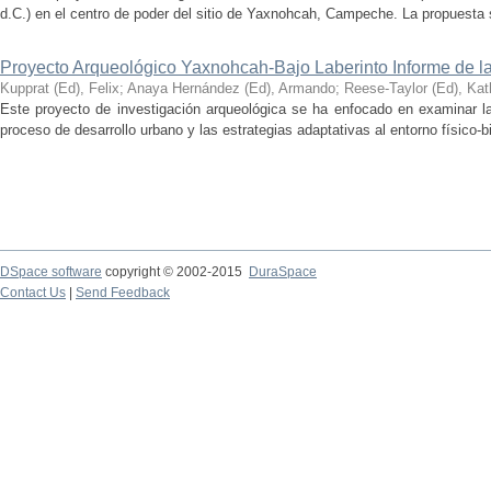
d.C.) en el centro de poder del sitio de Yaxnohcah, Campeche. La propuesta s
Proyecto Arqueológico Yaxnohcah-Bajo Laberinto Informe de 
Kupprat (Ed), Felix
;
Anaya Hernández (Ed), Armando
;
Reese-Taylor (Ed), Kat
Este proyecto de investigación arqueológica se ha enfocado en examinar la
proceso de desarrollo urbano y las estrategias adaptativas al entorno físico-bió
DSpace software
copyright © 2002-2015
DuraSpace
Contact Us
|
Send Feedback