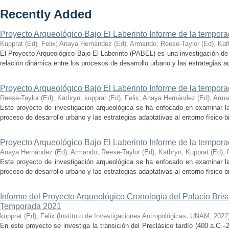
Recently Added
Proyecto Arqueológico Bajo El Laberinto Informe de la tempor
Kupprat (Ed), Felix
;
Anaya Hernández (Ed), Armando
;
Reese-Taylor (Ed), Kat
El Proyecto Arqueológico Bajo El Laberinto (PABEL) es una investigación de 
relación dinámica entre los procesos de desarrollo urbano y las estrategias ad
Proyecto Arqueológico Bajo El Laberinto Informe de la tempor
Reese-Taylor (Ed), Kathryn
;
kupprat (Ed), Felix
;
Anaya Hernández (Ed), Arm
Este proyecto de investigación arqueológica se ha enfocado en examinar la
proceso de desarrollo urbano y las estrategias adaptativas al entorno físico-bió
Proyecto Arqueológico Bajo El Laberinto Informe de la tempor
Anaya Hernández (Ed), Armando
;
Reese-Taylor (Ed), Kathryn
;
Kupprat (Ed), 
Este proyecto de investigación arqueológica se ha enfocado en examinar la
proceso de desarrollo urbano y las estrategias adaptativas al entorno físico-bió
Informe del Proyecto Arqueológico Cronología del Palacio Br
Temporada 2021
kupprat (Ed), Felix
(
Instituto de Investigaciones Antropológicas, UNAM
,
2022
En este proyecto se investiga la transición del Preclásico tardío (400 a.C.