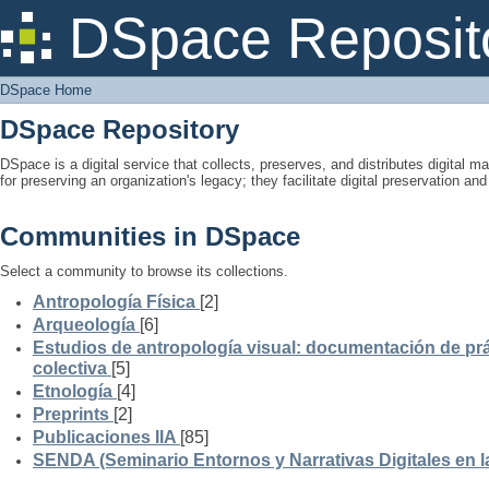
DSpace Home
DSpace Reposit
DSpace Home
DSpace Repository
DSpace is a digital service that collects, preserves, and distributes digital ma
for preserving an organization's legacy; they facilitate digital preservation a
Communities in DSpace
Select a community to browse its collections.
Antropología Física
[2]
Arqueología
[6]
Estudios de antropología visual: documentación de prá
colectiva
[5]
Etnología
[4]
Preprints
[2]
Publicaciones IIA
[85]
SENDA (Seminario Entornos y Narrativas Digitales en 