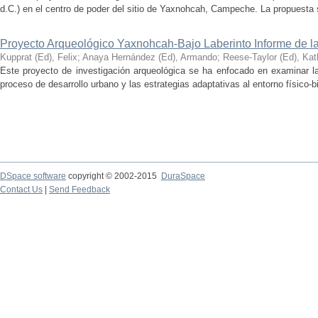
d.C.) en el centro de poder del sitio de Yaxnohcah, Campeche. La propuesta s
Proyecto Arqueológico Yaxnohcah-Bajo Laberinto Informe de 
Kupprat (Ed), Felix
;
Anaya Hernández (Ed), Armando
;
Reese-Taylor (Ed), Kat
Este proyecto de investigación arqueológica se ha enfocado en examinar la
proceso de desarrollo urbano y las estrategias adaptativas al entorno físico-bió
DSpace software
copyright © 2002-2015
DuraSpace
Contact Us
|
Send Feedback