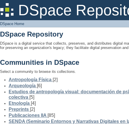
DSpace Home
DSpace Reposit
DSpace Home
DSpace Repository
DSpace is a digital service that collects, preserves, and distributes digital ma
for preserving an organization's legacy; they facilitate digital preservation a
Communities in DSpace
Select a community to browse its collections.
Antropología Física
[2]
Arqueología
[6]
Estudios de antropología visual: documentación de prá
colectiva
[5]
Etnología
[4]
Preprints
[2]
Publicaciones IIA
[85]
SENDA (Seminario Entornos y Narrativas Digitales en 