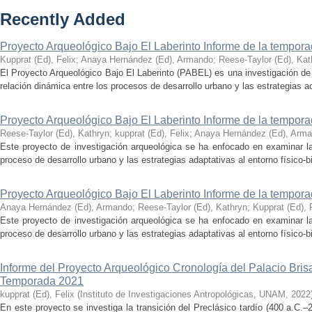
Recently Added
Proyecto Arqueológico Bajo El Laberinto Informe de la tempor
Kupprat (Ed), Felix
;
Anaya Hernández (Ed), Armando
;
Reese-Taylor (Ed), Kat
El Proyecto Arqueológico Bajo El Laberinto (PABEL) es una investigación de 
relación dinámica entre los procesos de desarrollo urbano y las estrategias ad
Proyecto Arqueológico Bajo El Laberinto Informe de la tempor
Reese-Taylor (Ed), Kathryn
;
kupprat (Ed), Felix
;
Anaya Hernández (Ed), Arm
Este proyecto de investigación arqueológica se ha enfocado en examinar la
proceso de desarrollo urbano y las estrategias adaptativas al entorno físico-bió
Proyecto Arqueológico Bajo El Laberinto Informe de la tempor
Anaya Hernández (Ed), Armando
;
Reese-Taylor (Ed), Kathryn
;
Kupprat (Ed), 
Este proyecto de investigación arqueológica se ha enfocado en examinar la
proceso de desarrollo urbano y las estrategias adaptativas al entorno físico-bió
Informe del Proyecto Arqueológico Cronología del Palacio Br
Temporada 2021
kupprat (Ed), Felix
(
Instituto de Investigaciones Antropológicas, UNAM
,
2022
En este proyecto se investiga la transición del Preclásico tardío (400 a.C.