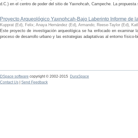
d.C.) en el centro de poder del sitio de Yaxnohcah, Campeche. La propuesta s
Proyecto Arqueológico Yaxnohcah-Bajo Laberinto Informe de 
Kupprat (Ed), Felix
;
Anaya Hernández (Ed), Armando
;
Reese-Taylor (Ed), Kat
Este proyecto de investigación arqueológica se ha enfocado en examinar la
proceso de desarrollo urbano y las estrategias adaptativas al entorno físico-bió
DSpace software
copyright © 2002-2015
DuraSpace
Contact Us
|
Send Feedback