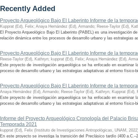
Recently Added
Proyecto Arqueológico Bajo El Laberinto Informe de la tempor
Kupprat (Ed), Felix
;
Anaya Hernández (Ed), Armando
;
Reese-Taylor (Ed), Kat
El Proyecto Arqueológico Bajo El Laberinto (PABEL) es una investigación de 
relación dinámica entre los procesos de desarrollo urbano y las estrategias ad
Proyecto Arqueológico Bajo El Laberinto Informe de la tempor
Reese-Taylor (Ed), Kathryn
;
kupprat (Ed), Felix
;
Anaya Hernández (Ed), Arm
Este proyecto de investigación arqueológica se ha enfocado en examinar la
proceso de desarrollo urbano y las estrategias adaptativas al entorno físico-bió
Proyecto Arqueológico Bajo El Laberinto Informe de la tempor
Anaya Hernández (Ed), Armando
;
Reese-Taylor (Ed), Kathryn
;
Kupprat (Ed), 
Este proyecto de investigación arqueológica se ha enfocado en examinar la
proceso de desarrollo urbano y las estrategias adaptativas al entorno físico-bió
Informe del Proyecto Arqueológico Cronología del Palacio Br
Temporada 2021
kupprat (Ed), Felix
(
Instituto de Investigaciones Antropológicas, UNAM
,
2022
En este proyecto se investiga la transición del Preclásico tardío (400 a.C.