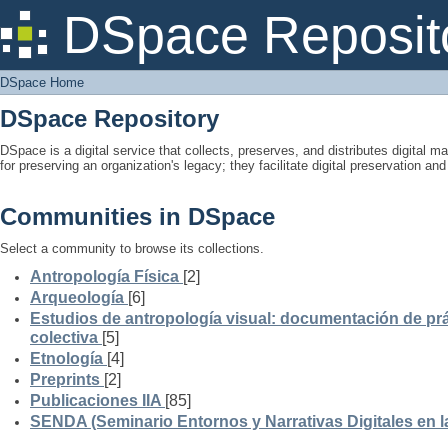
DSpace Home
DSpace Reposit
DSpace Home
DSpace Repository
DSpace is a digital service that collects, preserves, and distributes digital ma
for preserving an organization's legacy; they facilitate digital preservation a
Communities in DSpace
Select a community to browse its collections.
Antropología Física
[2]
Arqueología
[6]
Estudios de antropología visual: documentación de prá
colectiva
[5]
Etnología
[4]
Preprints
[2]
Publicaciones IIA
[85]
SENDA (Seminario Entornos y Narrativas Digitales en 