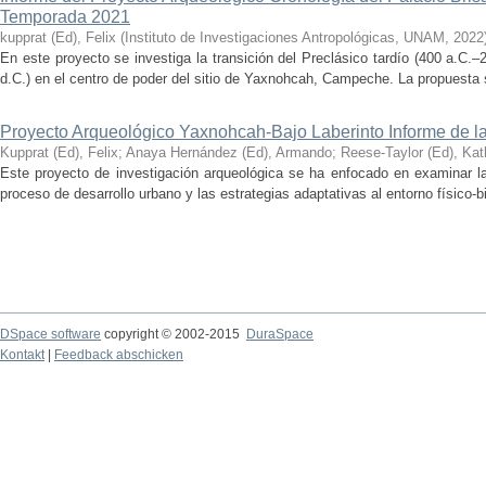
Temporada 2021
kupprat (Ed), Felix
(
Instituto de Investigaciones Antropológicas, UNAM
,
2022
En este proyecto se investiga la transición del Preclásico tardío (400 a.C.
d.C.) en el centro de poder del sitio de Yaxnohcah, Campeche. La propuesta s
Proyecto Arqueológico Yaxnohcah-Bajo Laberinto Informe de 
Kupprat (Ed), Felix
;
Anaya Hernández (Ed), Armando
;
Reese-Taylor (Ed), Kat
Este proyecto de investigación arqueológica se ha enfocado en examinar la
proceso de desarrollo urbano y las estrategias adaptativas al entorno físico-bió
DSpace software
copyright © 2002-2015
DuraSpace
Kontakt
|
Feedback abschicken