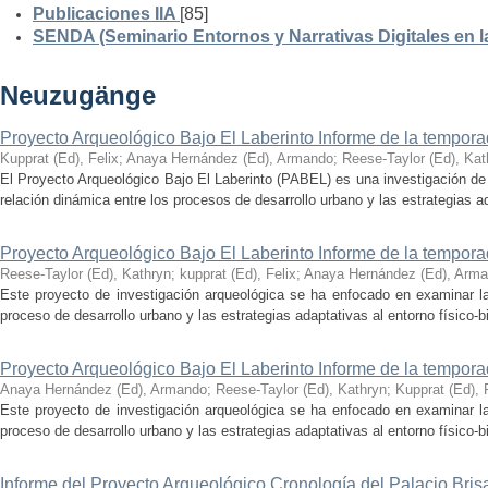
Publicaciones IIA
[85]
SENDA (Seminario Entornos y Narrativas Digitales en 
Neuzugänge
Proyecto Arqueológico Bajo El Laberinto Informe de la tempor
Kupprat (Ed), Felix
;
Anaya Hernández (Ed), Armando
;
Reese-Taylor (Ed), Kat
El Proyecto Arqueológico Bajo El Laberinto (PABEL) es una investigación de 
relación dinámica entre los procesos de desarrollo urbano y las estrategias ad
Proyecto Arqueológico Bajo El Laberinto Informe de la tempor
Reese-Taylor (Ed), Kathryn
;
kupprat (Ed), Felix
;
Anaya Hernández (Ed), Arm
Este proyecto de investigación arqueológica se ha enfocado en examinar la
proceso de desarrollo urbano y las estrategias adaptativas al entorno físico-bió
Proyecto Arqueológico Bajo El Laberinto Informe de la tempor
Anaya Hernández (Ed), Armando
;
Reese-Taylor (Ed), Kathryn
;
Kupprat (Ed), 
Este proyecto de investigación arqueológica se ha enfocado en examinar la
proceso de desarrollo urbano y las estrategias adaptativas al entorno físico-bió
Informe del Proyecto Arqueológico Cronología del Palacio Br