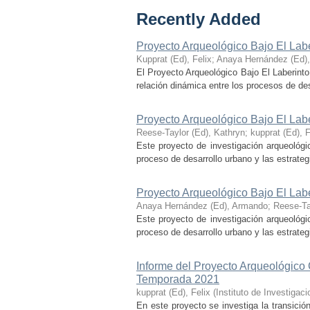
Recently Added
Proyecto Arqueológico Bajo El Lab
Kupprat (Ed), Felix
;
Anaya Hernández (Ed)
El Proyecto Arqueológico Bajo El Laberinto
relación dinámica entre los procesos de desa
Proyecto Arqueológico Bajo El Lab
Reese-Taylor (Ed), Kathryn
;
kupprat (Ed), F
Este proyecto de investigación arqueológi
proceso de desarrollo urbano y las estrategi
Proyecto Arqueológico Bajo El Lab
Anaya Hernández (Ed), Armando
;
Reese-Ta
Este proyecto de investigación arqueológi
proceso de desarrollo urbano y las estrategi
Informe del Proyecto Arqueológico
Temporada 2021
kupprat (Ed), Felix
(
Instituto de Investiga
En este proyecto se investiga la transició