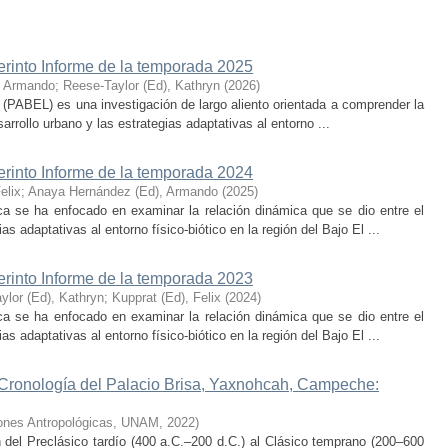
erinto Informe de la temporada 2025
, Armando
;
Reese-Taylor (Ed), Kathryn
(
2026
)
 (PABEL) es una investigación de largo aliento orientada a comprender la
rrollo urbano y las estrategias adaptativas al entorno ...
erinto Informe de la temporada 2024
elix
;
Anaya Hernández (Ed), Armando
(
2025
)
ca se ha enfocado en examinar la relación dinámica que se dio entre el
as adaptativas al entorno físico-biótico en la región del Bajo El ...
erinto Informe de la temporada 2023
ylor (Ed), Kathryn
;
Kupprat (Ed), Felix
(
2024
)
ca se ha enfocado en examinar la relación dinámica que se dio entre el
as adaptativas al entorno físico-biótico en la región del Bajo El ...
 Cronología del Palacio Brisa, Yaxnohcah, Campeche:
ciones Antropológicas, UNAM
,
2022
)
n del Preclásico tardío (400 a.C.–200 d.C.) al Clásico temprano (200–600