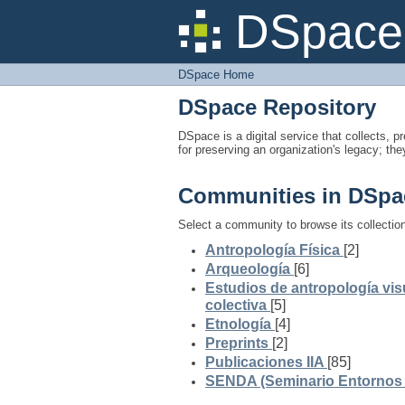
DSpace Home
DSpace 
DSpace Home
DSpace Repository
DSpace is a digital service that collects, pr
for preserving an organization's legacy; the
Communities in DSpa
Select a community to browse its collectio
Antropología Física
[2]
Arqueología
[6]
Estudios de antropología vis
colectiva
[5]
Etnología
[4]
Preprints
[2]
Publicaciones IIA
[85]
SENDA (Seminario Entornos y