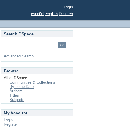
Login
español
English
Deutsch
Search DSpace
Advanced Search
Browse
All of DSpace
Communities & Collections
By Issue Date
Authors
Titles
Subjects
My Account
Login
Register