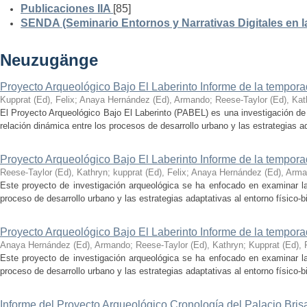
Publicaciones IIA
[85]
SENDA (Seminario Entornos y Narrativas Digitales en 
Neuzugänge
Proyecto Arqueológico Bajo El Laberinto Informe de la tempor
Kupprat (Ed), Felix
;
Anaya Hernández (Ed), Armando
;
Reese-Taylor (Ed), Kat
El Proyecto Arqueológico Bajo El Laberinto (PABEL) es una investigación de 
relación dinámica entre los procesos de desarrollo urbano y las estrategias ad
Proyecto Arqueológico Bajo El Laberinto Informe de la tempor
Reese-Taylor (Ed), Kathryn
;
kupprat (Ed), Felix
;
Anaya Hernández (Ed), Arm
Este proyecto de investigación arqueológica se ha enfocado en examinar la
proceso de desarrollo urbano y las estrategias adaptativas al entorno físico-bió
Proyecto Arqueológico Bajo El Laberinto Informe de la tempor
Anaya Hernández (Ed), Armando
;
Reese-Taylor (Ed), Kathryn
;
Kupprat (Ed), 
Este proyecto de investigación arqueológica se ha enfocado en examinar la
proceso de desarrollo urbano y las estrategias adaptativas al entorno físico-bió
Informe del Proyecto Arqueológico Cronología del Palacio Br