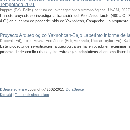
Temporada 2021
kupprat (Ed), Felix
(
Instituto de Investigaciones Antropológicas, UNAM
,
2022
En este proyecto se investiga la transición del Preclásico tardío (400 a.C.
d.C.) en el centro de poder del sitio de Yaxnohcah, Campeche. La propuesta s
Proyecto Arqueológico Yaxnohcah-Bajo Laberinto Informe de 
Kupprat (Ed), Felix
;
Anaya Hernández (Ed), Armando
;
Reese-Taylor (Ed), Kat
Este proyecto de investigación arqueológica se ha enfocado en examinar la
proceso de desarrollo urbano y las estrategias adaptativas al entorno físico-bió
DSpace software
copyright © 2002-2015
DuraSpace
Kontakt
|
Feedback abschicken