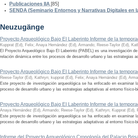
Publicaciones IIA
[85]
SENDA (Seminario Entornos y Narrativas Digitales en 
Neuzugänge
Proyecto Arqueológico Bajo El Laberinto Informe de la tempor
Kupprat (Ed), Felix
;
Anaya Hernández (Ed), Armando
;
Reese-Taylor (Ed), Kat
El Proyecto Arqueológico Bajo El Laberinto (PABEL) es una investigación de 
relación dinámica entre los procesos de desarrollo urbano y las estrategias ad
Proyecto Arqueológico Bajo El Laberinto Informe de la tempor
Reese-Taylor (Ed), Kathryn
;
kupprat (Ed), Felix
;
Anaya Hernández (Ed), Arm
Este proyecto de investigación arqueológica se ha enfocado en examinar la
proceso de desarrollo urbano y las estrategias adaptativas al entorno físico-bió
Proyecto Arqueológico Bajo El Laberinto Informe de la tempor
Anaya Hernández (Ed), Armando
;
Reese-Taylor (Ed), Kathryn
;
Kupprat (Ed), 
Este proyecto de investigación arqueológica se ha enfocado en examinar la
proceso de desarrollo urbano y las estrategias adaptativas al entorno físico-bió
Informe del Proyecto Arqueológico Cronología del Palacio Br