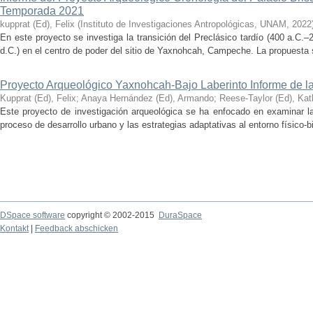
Temporada 2021
kupprat (Ed), Felix
(
Instituto de Investigaciones Antropológicas, UNAM
,
2022
En este proyecto se investiga la transición del Preclásico tardío (400 a.C.
d.C.) en el centro de poder del sitio de Yaxnohcah, Campeche. La propuesta s
Proyecto Arqueológico Yaxnohcah-Bajo Laberinto Informe de 
Kupprat (Ed), Felix
;
Anaya Hernández (Ed), Armando
;
Reese-Taylor (Ed), Kat
Este proyecto de investigación arqueológica se ha enfocado en examinar la
proceso de desarrollo urbano y las estrategias adaptativas al entorno físico-bió
DSpace software
copyright © 2002-2015
DuraSpace
Kontakt
|
Feedback abschicken