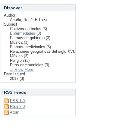
Discover
Author
Acuña, René, Ed. (3)
Subject
Cultivos agrícolas (3)
Enfermedades (3)
Formas de gobierno (3)
Música (3)
Plantas medicinales (3)
Relaciones geográficas del siglo XVI:
México (3)
Religión (3)
Ritos ceremoniales (3)
... View More
Date Issued
2017 (3)
RSS Feeds
RSS 1.0
RSS 2.0
Atom