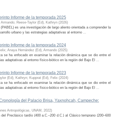
erinto Informe de la temporada 2025
, Armando
;
Reese-Taylor (Ed), Kathryn
(
2026
)
 (PABEL) es una investigación de largo aliento orientada a comprender la
rrollo urbano y las estrategias adaptativas al entorno ...
erinto Informe de la temporada 2024
elix
;
Anaya Hernández (Ed), Armando
(
2025
)
ca se ha enfocado en examinar la relación dinámica que se dio entre el
as adaptativas al entorno físico-biótico en la región del Bajo El ...
erinto Informe de la temporada 2023
ylor (Ed), Kathryn
;
Kupprat (Ed), Felix
(
2024
)
ca se ha enfocado en examinar la relación dinámica que se dio entre el
as adaptativas al entorno físico-biótico en la región del Bajo El ...
 Cronología del Palacio Brisa, Yaxnohcah, Campeche:
ciones Antropológicas, UNAM
,
2022
)
n del Preclásico tardío (400 a.C.–200 d.C.) al Clásico temprano (200–600