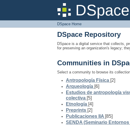
DSpace Home
DSpace 
DSpace Home
DSpace Repository
DSpace is a digital service that collects, pr
for preserving an organization's legacy; the
Communities in DSpa
Select a community to browse its collectio
Antropología Física
[2]
Arqueología
[6]
Estudios de antropología vis
colectiva
[5]
Etnología
[4]
Preprints
[2]
Publicaciones IIA
[85]
SENDA (Seminario Entornos y