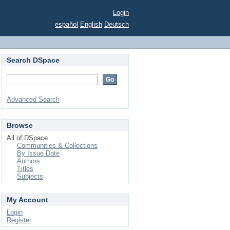
Login
español
English
Deutsch
Search DSpace
Advanced Search
Browse
All of DSpace
Communities & Collections
By Issue Date
Authors
Titles
Subjects
My Account
Login
Register