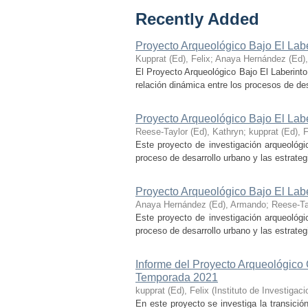
Recently Added
Proyecto Arqueológico Bajo El Lab
Kupprat (Ed), Felix
;
Anaya Hernández (Ed)
El Proyecto Arqueológico Bajo El Laberinto
relación dinámica entre los procesos de desa
Proyecto Arqueológico Bajo El Lab
Reese-Taylor (Ed), Kathryn
;
kupprat (Ed), F
Este proyecto de investigación arqueológi
proceso de desarrollo urbano y las estrategi
Proyecto Arqueológico Bajo El Lab
Anaya Hernández (Ed), Armando
;
Reese-Ta
Este proyecto de investigación arqueológi
proceso de desarrollo urbano y las estrategi
Informe del Proyecto Arqueológico
Temporada 2021
kupprat (Ed), Felix
(
Instituto de Investiga
En este proyecto se investiga la transició