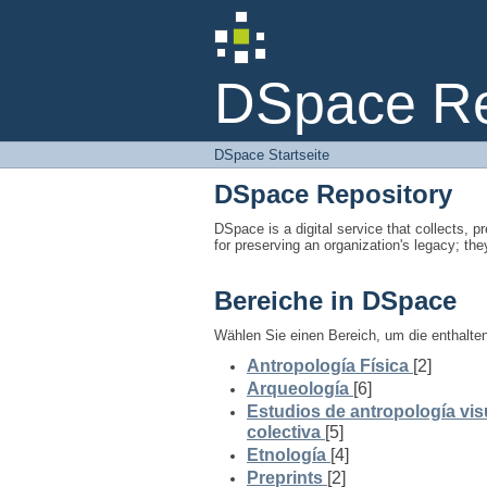
DSpace Startseite
DSpace Rep
DSpace Startseite
DSpace Repository
DSpace is a digital service that collects, pr
for preserving an organization's legacy; the
Bereiche in DSpace
Wählen Sie einen Bereich, um die enthalt
Antropología Física
[2]
Arqueología
[6]
Estudios de antropología vis
colectiva
[5]
Etnología
[4]
Preprints
[2]