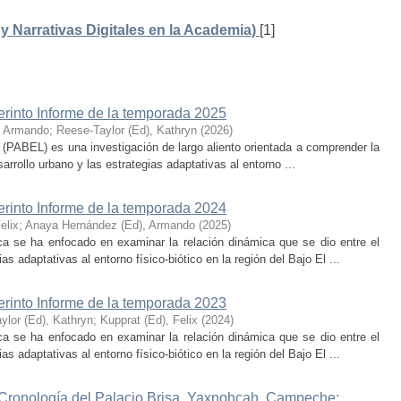
 Narrativas Digitales en la Academia)
[1]
erinto Informe de la temporada 2025
, Armando
;
Reese-Taylor (Ed), Kathryn
(
2026
)
 (PABEL) es una investigación de largo aliento orientada a comprender la
rrollo urbano y las estrategias adaptativas al entorno ...
erinto Informe de la temporada 2024
elix
;
Anaya Hernández (Ed), Armando
(
2025
)
ca se ha enfocado en examinar la relación dinámica que se dio entre el
as adaptativas al entorno físico-biótico en la región del Bajo El ...
erinto Informe de la temporada 2023
ylor (Ed), Kathryn
;
Kupprat (Ed), Felix
(
2024
)
ca se ha enfocado en examinar la relación dinámica que se dio entre el
as adaptativas al entorno físico-biótico en la región del Bajo El ...
 Cronología del Palacio Brisa, Yaxnohcah, Campeche: