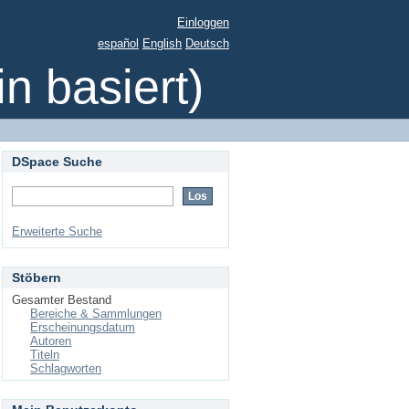
Einloggen
español
English
Deutsch
 basiert)
DSpace Suche
Erweiterte Suche
Stöbern
Gesamter Bestand
Bereiche & Sammlungen
Erscheinungsdatum
Autoren
Titeln
Schlagworten