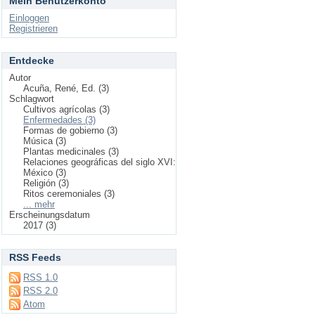
Mein Benutzerkonto
Einloggen
Registrieren
Entdecke
Autor
Acuña, René, Ed. (3)
Schlagwort
Cultivos agrícolas (3)
Enfermedades (3)
Formas de gobierno (3)
Música (3)
Plantas medicinales (3)
Relaciones geográficas del siglo XVI:
México (3)
Religión (3)
Ritos ceremoniales (3)
... mehr
Erscheinungsdatum
2017 (3)
RSS Feeds
RSS 1.0
RSS 2.0
Atom