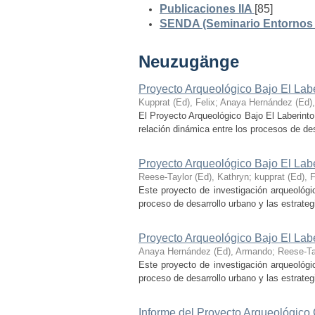
Publicaciones IIA
[85]
SENDA (Seminario Entornos y
Neuzugänge
Proyecto Arqueológico Bajo El Lab
Kupprat (Ed), Felix
;
Anaya Hernández (Ed)
El Proyecto Arqueológico Bajo El Laberinto
relación dinámica entre los procesos de desa
Proyecto Arqueológico Bajo El Lab
Reese-Taylor (Ed), Kathryn
;
kupprat (Ed), F
Este proyecto de investigación arqueológi
proceso de desarrollo urbano y las estrategi
Proyecto Arqueológico Bajo El Lab
Anaya Hernández (Ed), Armando
;
Reese-Ta
Este proyecto de investigación arqueológi
proceso de desarrollo urbano y las estrategi
Informe del Proyecto Arqueológico