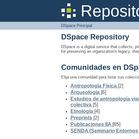
DSpace Principal
Reposit
DSpace Principal
DSpace Repository
DSpace is a digital service that collects, pr
for preserving an organization's legacy; the
Comunidades en DSp
Elija una comunidad para listar sus colecc
Antropología Física
[2]
Arqueología
[6]
Estudios de antropología vis
colectiva
[5]
Etnología
[4]
Preprints
[2]
Publicaciones IIA
[85]
SENDA (Seminario Entornos y