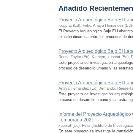
Añadido Recientemen
Proyecto Arqueológico Bajo El Lab
Kupprat (Ed), Felix
;
Anaya Hernández (Ed)
El Proyecto Arqueológico Bajo El Laberinto
relación dinámica entre los procesos de desa
Proyecto Arqueológico Bajo El Lab
Reese-Taylor (Ed), Kathryn
;
kupprat (Ed), F
Este proyecto de investigación arqueológi
proceso de desarrollo urbano y las estrategi
Proyecto Arqueológico Bajo El Lab
Anaya Hernández (Ed), Armando
;
Reese-Ta
Este proyecto de investigación arqueológi
proceso de desarrollo urbano y las estrategi
Informe del Proyecto Arqueológico
Temporada 2021
kupprat (Ed), Felix
(
Instituto de Investiga
En este proyecto se investiga la transició