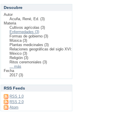
Descubre
Autor
Acuña, René, Ed. (3)
Materia
Cultivos agrícolas (3)
Enfermedades (3)
Formas de gobierno (3)
Música (3)
Plantas medicinales (3)
Relaciones geográficas del siglo XVI:
México (3)
Religión (3)
Ritos ceremoniales (3)
... más
Fecha
2017 (3)
RSS Feeds
RSS 1.0
RSS 2.0
Atom