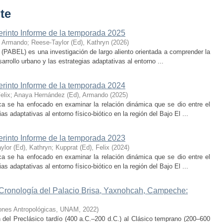
te
erinto Informe de la temporada 2025
, Armando
;
Reese-Taylor (Ed), Kathryn
(
2026
)
 (PABEL) es una investigación de largo aliento orientada a comprender la
rrollo urbano y las estrategias adaptativas al entorno ...
erinto Informe de la temporada 2024
elix
;
Anaya Hernández (Ed), Armando
(
2025
)
ca se ha enfocado en examinar la relación dinámica que se dio entre el
as adaptativas al entorno físico-biótico en la región del Bajo El ...
erinto Informe de la temporada 2023
ylor (Ed), Kathryn
;
Kupprat (Ed), Felix
(
2024
)
ca se ha enfocado en examinar la relación dinámica que se dio entre el
as adaptativas al entorno físico-biótico en la región del Bajo El ...
 Cronología del Palacio Brisa, Yaxnohcah, Campeche:
ciones Antropológicas, UNAM
,
2022
)
n del Preclásico tardío (400 a.C.–200 d.C.) al Clásico temprano (200–600