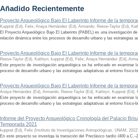
Añadido Recientemente
Proyecto Arqueológico Bajo El Laberinto Informe de la tempor
Kupprat (Ed), Felix
;
Anaya Hernández (Ed), Armando
;
Reese-Taylor (Ed), Kat
El Proyecto Arqueológico Bajo El Laberinto (PABEL) es una investigación de 
relación dinámica entre los procesos de desarrollo urbano y las estrategias ad
Proyecto Arqueológico Bajo El Laberinto Informe de la tempor
Reese-Taylor (Ed), Kathryn
;
kupprat (Ed), Felix
;
Anaya Hernández (Ed), Arm
Este proyecto de investigación arqueológica se ha enfocado en examinar la
proceso de desarrollo urbano y las estrategias adaptativas al entorno físico-bió
Proyecto Arqueológico Bajo El Laberinto Informe de la tempor
Anaya Hernández (Ed), Armando
;
Reese-Taylor (Ed), Kathryn
;
Kupprat (Ed), 
Este proyecto de investigación arqueológica se ha enfocado en examinar la
proceso de desarrollo urbano y las estrategias adaptativas al entorno físico-bió
Informe del Proyecto Arqueológico Cronología del Palacio Br
Temporada 2021
kupprat (Ed), Felix
(
Instituto de Investigaciones Antropológicas, UNAM
,
2022
En este proyecto se investiga la transición del Preclásico tardío (400 a.C.