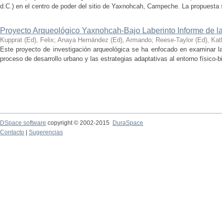
d.C.) en el centro de poder del sitio de Yaxnohcah, Campeche. La propuesta s
Proyecto Arqueológico Yaxnohcah-Bajo Laberinto Informe de 
Kupprat (Ed), Felix
;
Anaya Hernández (Ed), Armando
;
Reese-Taylor (Ed), Kat
Este proyecto de investigación arqueológica se ha enfocado en examinar la
proceso de desarrollo urbano y las estrategias adaptativas al entorno físico-bió
DSpace software
copyright © 2002-2015
DuraSpace
Contacto
|
Sugerencias