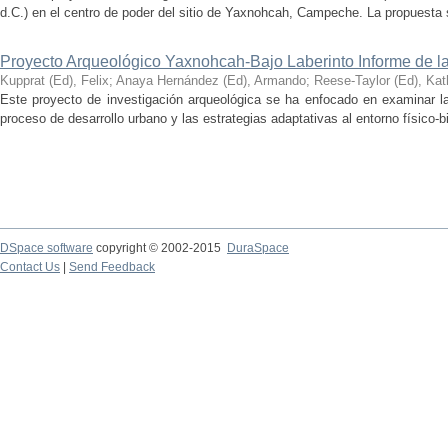
d.C.) en el centro de poder del sitio de Yaxnohcah, Campeche. La propuesta s
Proyecto Arqueológico Yaxnohcah-Bajo Laberinto Informe de 
Kupprat (Ed), Felix
;
Anaya Hernández (Ed), Armando
;
Reese-Taylor (Ed), Kat
Este proyecto de investigación arqueológica se ha enfocado en examinar la
proceso de desarrollo urbano y las estrategias adaptativas al entorno físico-bió
DSpace software
copyright © 2002-2015
DuraSpace
Contact Us
|
Send Feedback