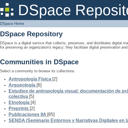
DSpace Home
DSpace Reposit
DSpace Home
DSpace Repository
DSpace is a digital service that collects, preserves, and distributes digital ma
for preserving an organization's legacy; they facilitate digital preservation a
Communities in DSpace
Select a community to browse its collections.
Antropología Física
[2]
Arqueología
[6]
Estudios de antropología visual: documentación de prá
colectiva
[5]
Etnología
[4]
Preprints
[2]
Publicaciones IIA
[85]
SENDA (Seminario Entornos y Narrativas Digitales en 