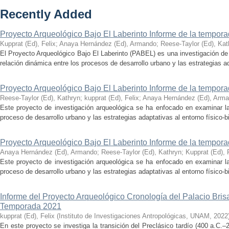
Recently Added
Proyecto Arqueológico Bajo El Laberinto Informe de la tempor
Kupprat (Ed), Felix
;
Anaya Hernández (Ed), Armando
;
Reese-Taylor (Ed), Kat
El Proyecto Arqueológico Bajo El Laberinto (PABEL) es una investigación de 
relación dinámica entre los procesos de desarrollo urbano y las estrategias ad
Proyecto Arqueológico Bajo El Laberinto Informe de la tempor
Reese-Taylor (Ed), Kathryn
;
kupprat (Ed), Felix
;
Anaya Hernández (Ed), Arm
Este proyecto de investigación arqueológica se ha enfocado en examinar la
proceso de desarrollo urbano y las estrategias adaptativas al entorno físico-bió
Proyecto Arqueológico Bajo El Laberinto Informe de la tempor
Anaya Hernández (Ed), Armando
;
Reese-Taylor (Ed), Kathryn
;
Kupprat (Ed), 
Este proyecto de investigación arqueológica se ha enfocado en examinar la
proceso de desarrollo urbano y las estrategias adaptativas al entorno físico-bió
Informe del Proyecto Arqueológico Cronología del Palacio Br
Temporada 2021
kupprat (Ed), Felix
(
Instituto de Investigaciones Antropológicas, UNAM
,
2022
En este proyecto se investiga la transición del Preclásico tardío (400 a.C.