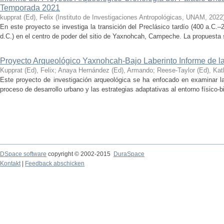
Temporada 2021
kupprat (Ed), Felix
(
Instituto de Investigaciones Antropológicas, UNAM
,
2022
En este proyecto se investiga la transición del Preclásico tardío (400 a.C.
d.C.) en el centro de poder del sitio de Yaxnohcah, Campeche. La propuesta s
Proyecto Arqueológico Yaxnohcah-Bajo Laberinto Informe de 
Kupprat (Ed), Felix
;
Anaya Hernández (Ed), Armando
;
Reese-Taylor (Ed), Kat
Este proyecto de investigación arqueológica se ha enfocado en examinar la
proceso de desarrollo urbano y las estrategias adaptativas al entorno físico-bió
DSpace software
copyright © 2002-2015
DuraSpace
Kontakt
|
Feedback abschicken