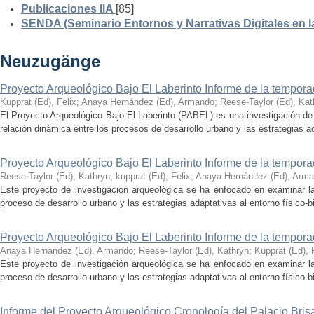
Publicaciones IIA
[85]
SENDA (Seminario Entornos y Narrativas Digitales en 
Neuzugänge
Proyecto Arqueológico Bajo El Laberinto Informe de la tempor
Kupprat (Ed), Felix
;
Anaya Hernández (Ed), Armando
;
Reese-Taylor (Ed), Kat
El Proyecto Arqueológico Bajo El Laberinto (PABEL) es una investigación de 
relación dinámica entre los procesos de desarrollo urbano y las estrategias ad
Proyecto Arqueológico Bajo El Laberinto Informe de la tempor
Reese-Taylor (Ed), Kathryn
;
kupprat (Ed), Felix
;
Anaya Hernández (Ed), Arm
Este proyecto de investigación arqueológica se ha enfocado en examinar la
proceso de desarrollo urbano y las estrategias adaptativas al entorno físico-bió
Proyecto Arqueológico Bajo El Laberinto Informe de la tempor
Anaya Hernández (Ed), Armando
;
Reese-Taylor (Ed), Kathryn
;
Kupprat (Ed), 
Este proyecto de investigación arqueológica se ha enfocado en examinar la
proceso de desarrollo urbano y las estrategias adaptativas al entorno físico-bió
Informe del Proyecto Arqueológico Cronología del Palacio Br