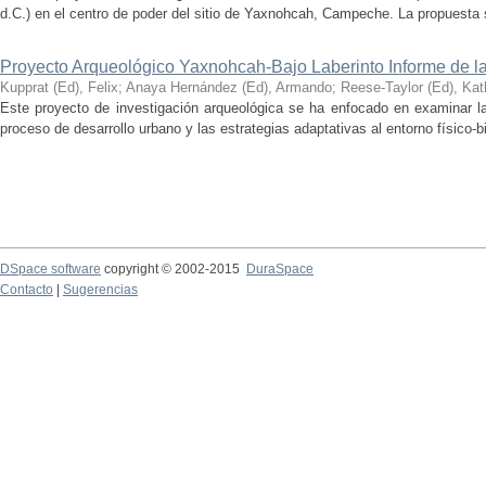
d.C.) en el centro de poder del sitio de Yaxnohcah, Campeche. La propuesta s
Proyecto Arqueológico Yaxnohcah-Bajo Laberinto Informe de 
Kupprat (Ed), Felix
;
Anaya Hernández (Ed), Armando
;
Reese-Taylor (Ed), Kat
Este proyecto de investigación arqueológica se ha enfocado en examinar la
proceso de desarrollo urbano y las estrategias adaptativas al entorno físico-bió
DSpace software
copyright © 2002-2015
DuraSpace
Contacto
|
Sugerencias