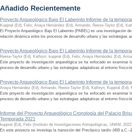
Añadido Recientemente
Proyecto Arqueológico Bajo El Laberinto Informe de la tempor
Kupprat (Ed), Felix
;
Anaya Hernández (Ed), Armando
;
Reese-Taylor (Ed), Kat
El Proyecto Arqueológico Bajo El Laberinto (PABEL) es una investigación de 
relación dinámica entre los procesos de desarrollo urbano y las estrategias ad
Proyecto Arqueológico Bajo El Laberinto Informe de la tempor
Reese-Taylor (Ed), Kathryn
;
kupprat (Ed), Felix
;
Anaya Hernández (Ed), Arm
Este proyecto de investigación arqueológica se ha enfocado en examinar la
proceso de desarrollo urbano y las estrategias adaptativas al entorno físico-bió
Proyecto Arqueológico Bajo El Laberinto Informe de la tempor
Anaya Hernández (Ed), Armando
;
Reese-Taylor (Ed), Kathryn
;
Kupprat (Ed), 
Este proyecto de investigación arqueológica se ha enfocado en examinar la
proceso de desarrollo urbano y las estrategias adaptativas al entorno físico-bió
Informe del Proyecto Arqueológico Cronología del Palacio Br
Temporada 2021
kupprat (Ed), Felix
(
Instituto de Investigaciones Antropológicas, UNAM
,
2022
En este proyecto se investiga la transición del Preclásico tardío (400 a.C.