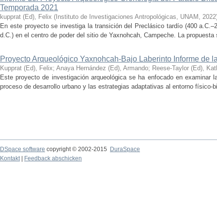
Temporada 2021
kupprat (Ed), Felix
(
Instituto de Investigaciones Antropológicas, UNAM
,
2022
En este proyecto se investiga la transición del Preclásico tardío (400 a.C.
d.C.) en el centro de poder del sitio de Yaxnohcah, Campeche. La propuesta s
Proyecto Arqueológico Yaxnohcah-Bajo Laberinto Informe de 
Kupprat (Ed), Felix
;
Anaya Hernández (Ed), Armando
;
Reese-Taylor (Ed), Kat
Este proyecto de investigación arqueológica se ha enfocado en examinar la
proceso de desarrollo urbano y las estrategias adaptativas al entorno físico-bió
DSpace software
copyright © 2002-2015
DuraSpace
Kontakt
|
Feedback abschicken