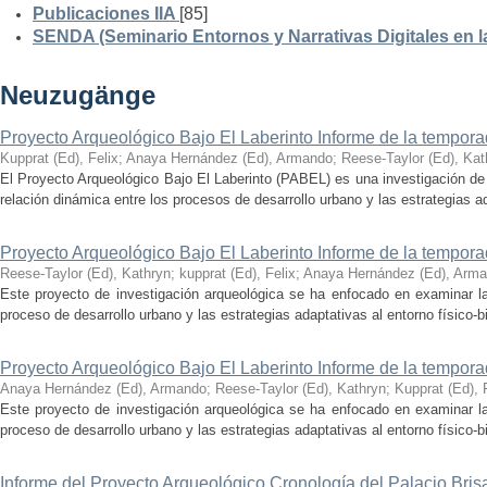
Publicaciones IIA
[85]
SENDA (Seminario Entornos y Narrativas Digitales en 
Neuzugänge
Proyecto Arqueológico Bajo El Laberinto Informe de la tempor
Kupprat (Ed), Felix
;
Anaya Hernández (Ed), Armando
;
Reese-Taylor (Ed), Kat
El Proyecto Arqueológico Bajo El Laberinto (PABEL) es una investigación de 
relación dinámica entre los procesos de desarrollo urbano y las estrategias ad
Proyecto Arqueológico Bajo El Laberinto Informe de la tempor
Reese-Taylor (Ed), Kathryn
;
kupprat (Ed), Felix
;
Anaya Hernández (Ed), Arm
Este proyecto de investigación arqueológica se ha enfocado en examinar la
proceso de desarrollo urbano y las estrategias adaptativas al entorno físico-bió
Proyecto Arqueológico Bajo El Laberinto Informe de la tempor
Anaya Hernández (Ed), Armando
;
Reese-Taylor (Ed), Kathryn
;
Kupprat (Ed), 
Este proyecto de investigación arqueológica se ha enfocado en examinar la
proceso de desarrollo urbano y las estrategias adaptativas al entorno físico-bió
Informe del Proyecto Arqueológico Cronología del Palacio Br