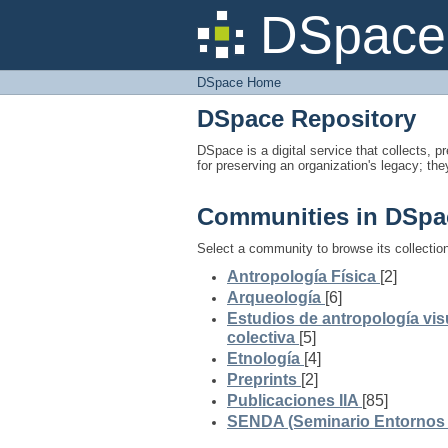
DSpace Home
DSpace 
DSpace Home
DSpace Repository
DSpace is a digital service that collects, pr
for preserving an organization's legacy; the
Communities in DSpa
Select a community to browse its collectio
Antropología Física
[2]
Arqueología
[6]
Estudios de antropología vis
colectiva
[5]
Etnología
[4]
Preprints
[2]
Publicaciones IIA
[85]
SENDA (Seminario Entornos y