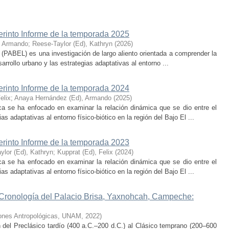
erinto Informe de la temporada 2025
, Armando
;
Reese-Taylor (Ed), Kathryn
(
2026
)
 (PABEL) es una investigación de largo aliento orientada a comprender la
rrollo urbano y las estrategias adaptativas al entorno ...
erinto Informe de la temporada 2024
elix
;
Anaya Hernández (Ed), Armando
(
2025
)
ca se ha enfocado en examinar la relación dinámica que se dio entre el
as adaptativas al entorno físico-biótico en la región del Bajo El ...
erinto Informe de la temporada 2023
ylor (Ed), Kathryn
;
Kupprat (Ed), Felix
(
2024
)
ca se ha enfocado en examinar la relación dinámica que se dio entre el
as adaptativas al entorno físico-biótico en la región del Bajo El ...
 Cronología del Palacio Brisa, Yaxnohcah, Campeche:
ciones Antropológicas, UNAM
,
2022
)
n del Preclásico tardío (400 a.C.–200 d.C.) al Clásico temprano (200–600