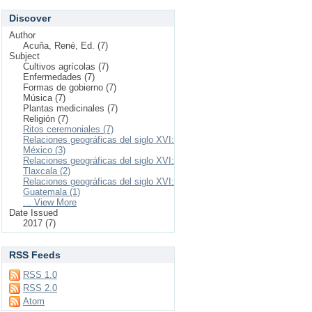
Discover
Author
Acuña, René, Ed. (7)
Subject
Cultivos agrícolas (7)
Enfermedades (7)
Formas de gobierno (7)
Música (7)
Plantas medicinales (7)
Religión (7)
Ritos ceremoniales (7)
Relaciones geográficas del siglo XVI:
México (3)
Relaciones geográficas del siglo XVI:
Tlaxcala (2)
Relaciones geográficas del siglo XVI:
Guatemala (1)
... View More
Date Issued
2017 (7)
RSS Feeds
RSS 1.0
RSS 2.0
Atom