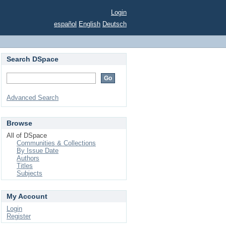
Login
español
English
Deutsch
Search DSpace
Advanced Search
Browse
All of DSpace
Communities & Collections
By Issue Date
Authors
Titles
Subjects
My Account
Login
Register