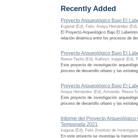
Recently Added
Proyecto Arqueológico Bajo El Lab
Kupprat (Ed), Felix
;
Anaya Hernández (Ed)
El Proyecto Arqueológico Bajo El Laberinto
relación dinámica entre los procesos de desa
Proyecto Arqueológico Bajo El Lab
Reese-Taylor (Ed), Kathryn
;
kupprat (Ed), F
Este proyecto de investigación arqueológi
proceso de desarrollo urbano y las estrategi
Proyecto Arqueológico Bajo El Lab
Anaya Hernández (Ed), Armando
;
Reese-Ta
Este proyecto de investigación arqueológi
proceso de desarrollo urbano y las estrategi
Informe del Proyecto Arqueológico
Temporada 2021
kupprat (Ed), Felix
(
Instituto de Investiga
En este proyecto se investiga la transició