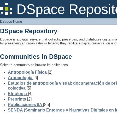
DSpace Home
DSpace Reposit
DSpace Home
DSpace Repository
DSpace is a digital service that collects, preserves, and distributes digital ma
for preserving an organization's legacy; they facilitate digital preservation a
Communities in DSpace
Select a community to browse its collections.
Antropología Física
[2]
Arqueología
[6]
Estudios de antropología visual: documentación de prá
colectiva
[5]
Etnología
[4]
Preprints
[2]
Publicaciones IIA
[85]
SENDA (Seminario Entornos y Narrativas Digitales en 