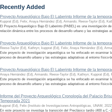
Recently Added
Proyecto Arqueológico Bajo El Laberinto Informe de la tempor
Kupprat (Ed), Felix
;
Anaya Hernández (Ed), Armando
;
Reese-Taylor (Ed), Kat
El Proyecto Arqueológico Bajo El Laberinto (PABEL) es una investigación de 
relación dinámica entre los procesos de desarrollo urbano y las estrategias ad
Proyecto Arqueológico Bajo El Laberinto Informe de la tempor
Reese-Taylor (Ed), Kathryn
;
kupprat (Ed), Felix
;
Anaya Hernández (Ed), Arm
Este proyecto de investigación arqueológica se ha enfocado en examinar la
proceso de desarrollo urbano y las estrategias adaptativas al entorno físico-bió
Proyecto Arqueológico Bajo El Laberinto Informe de la tempor
Anaya Hernández (Ed), Armando
;
Reese-Taylor (Ed), Kathryn
;
Kupprat (Ed), 
Este proyecto de investigación arqueológica se ha enfocado en examinar la
proceso de desarrollo urbano y las estrategias adaptativas al entorno físico-bió
Informe del Proyecto Arqueológico Cronología del Palacio Br
Temporada 2021
kupprat (Ed), Felix
(
Instituto de Investigaciones Antropológicas, UNAM
,
2022
En este proyecto se investiga la transición del Preclásico tardío (400 a.C.