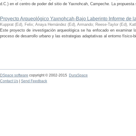
d.C.) en el centro de poder del sitio de Yaxnohcah, Campeche. La propuesta s
Proyecto Arqueológico Yaxnohcah-Bajo Laberinto Informe de 
Kupprat (Ed), Felix
;
Anaya Hernández (Ed), Armando
;
Reese-Taylor (Ed), Kat
Este proyecto de investigación arqueológica se ha enfocado en examinar la
proceso de desarrollo urbano y las estrategias adaptativas al entorno físico-bió
DSpace software
copyright © 2002-2015
DuraSpace
Contact Us
|
Send Feedback