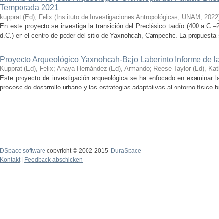
Temporada 2021
kupprat (Ed), Felix
(
Instituto de Investigaciones Antropológicas, UNAM
,
2022
En este proyecto se investiga la transición del Preclásico tardío (400 a.C.
d.C.) en el centro de poder del sitio de Yaxnohcah, Campeche. La propuesta s
Proyecto Arqueológico Yaxnohcah-Bajo Laberinto Informe de 
Kupprat (Ed), Felix
;
Anaya Hernández (Ed), Armando
;
Reese-Taylor (Ed), Kat
Este proyecto de investigación arqueológica se ha enfocado en examinar la
proceso de desarrollo urbano y las estrategias adaptativas al entorno físico-bió
DSpace software
copyright © 2002-2015
DuraSpace
Kontakt
|
Feedback abschicken