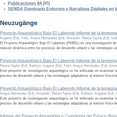
Publicaciones IIA
[85]
SENDA (Seminario Entornos y Narrativas Digitales en 
Neuzugänge
Proyecto Arqueológico Bajo El Laberinto Informe de la tempor
Kupprat (Ed), Felix
;
Anaya Hernández (Ed), Armando
;
Reese-Taylor (Ed), Kat
El Proyecto Arqueológico Bajo El Laberinto (PABEL) es una investigación de 
relación dinámica entre los procesos de desarrollo urbano y las estrategias ad
Proyecto Arqueológico Bajo El Laberinto Informe de la tempor
Reese-Taylor (Ed), Kathryn
;
kupprat (Ed), Felix
;
Anaya Hernández (Ed), Arm
Este proyecto de investigación arqueológica se ha enfocado en examinar la
proceso de desarrollo urbano y las estrategias adaptativas al entorno físico-bió
Proyecto Arqueológico Bajo El Laberinto Informe de la tempor
Anaya Hernández (Ed), Armando
;
Reese-Taylor (Ed), Kathryn
;
Kupprat (Ed), 
Este proyecto de investigación arqueológica se ha enfocado en examinar la
proceso de desarrollo urbano y las estrategias adaptativas al entorno físico-bió
Informe del Proyecto Arqueológico Cronología del Palacio Br