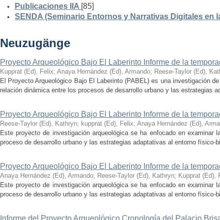
Publicaciones IIA
[85]
SENDA (Seminario Entornos y Narrativas Digitales en 
Neuzugänge
Proyecto Arqueológico Bajo El Laberinto Informe de la tempor
Kupprat (Ed), Felix
;
Anaya Hernández (Ed), Armando
;
Reese-Taylor (Ed), Kat
El Proyecto Arqueológico Bajo El Laberinto (PABEL) es una investigación de 
relación dinámica entre los procesos de desarrollo urbano y las estrategias ad
Proyecto Arqueológico Bajo El Laberinto Informe de la tempor
Reese-Taylor (Ed), Kathryn
;
kupprat (Ed), Felix
;
Anaya Hernández (Ed), Arm
Este proyecto de investigación arqueológica se ha enfocado en examinar la
proceso de desarrollo urbano y las estrategias adaptativas al entorno físico-bió
Proyecto Arqueológico Bajo El Laberinto Informe de la tempor
Anaya Hernández (Ed), Armando
;
Reese-Taylor (Ed), Kathryn
;
Kupprat (Ed), 
Este proyecto de investigación arqueológica se ha enfocado en examinar la
proceso de desarrollo urbano y las estrategias adaptativas al entorno físico-bió
Informe del Proyecto Arqueológico Cronología del Palacio Br