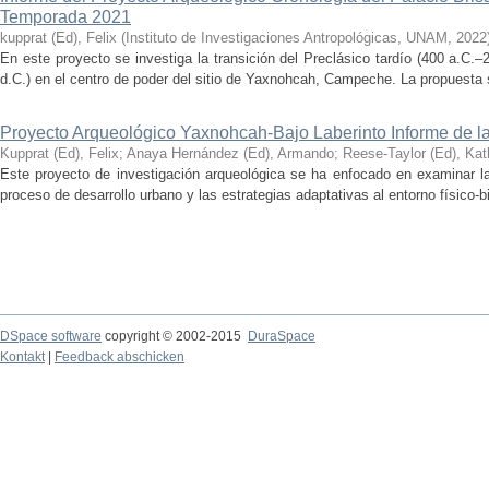
Temporada 2021
kupprat (Ed), Felix
(
Instituto de Investigaciones Antropológicas, UNAM
,
2022
En este proyecto se investiga la transición del Preclásico tardío (400 a.C.
d.C.) en el centro de poder del sitio de Yaxnohcah, Campeche. La propuesta s
Proyecto Arqueológico Yaxnohcah-Bajo Laberinto Informe de 
Kupprat (Ed), Felix
;
Anaya Hernández (Ed), Armando
;
Reese-Taylor (Ed), Kat
Este proyecto de investigación arqueológica se ha enfocado en examinar la
proceso de desarrollo urbano y las estrategias adaptativas al entorno físico-bió
DSpace software
copyright © 2002-2015
DuraSpace
Kontakt
|
Feedback abschicken