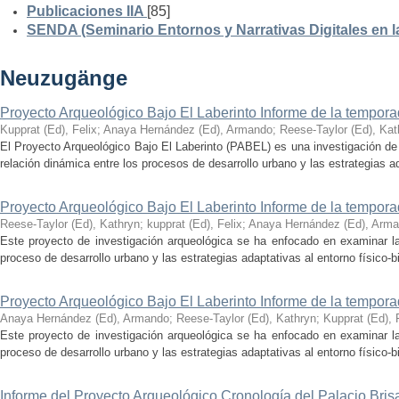
Publicaciones IIA
[85]
SENDA (Seminario Entornos y Narrativas Digitales en 
Neuzugänge
Proyecto Arqueológico Bajo El Laberinto Informe de la tempor
Kupprat (Ed), Felix
;
Anaya Hernández (Ed), Armando
;
Reese-Taylor (Ed), Kat
El Proyecto Arqueológico Bajo El Laberinto (PABEL) es una investigación de 
relación dinámica entre los procesos de desarrollo urbano y las estrategias ad
Proyecto Arqueológico Bajo El Laberinto Informe de la tempor
Reese-Taylor (Ed), Kathryn
;
kupprat (Ed), Felix
;
Anaya Hernández (Ed), Arm
Este proyecto de investigación arqueológica se ha enfocado en examinar la
proceso de desarrollo urbano y las estrategias adaptativas al entorno físico-bió
Proyecto Arqueológico Bajo El Laberinto Informe de la tempor
Anaya Hernández (Ed), Armando
;
Reese-Taylor (Ed), Kathryn
;
Kupprat (Ed), 
Este proyecto de investigación arqueológica se ha enfocado en examinar la
proceso de desarrollo urbano y las estrategias adaptativas al entorno físico-bió
Informe del Proyecto Arqueológico Cronología del Palacio Br