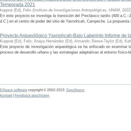
Temporada 2021
kupprat (Ed), Felix
(
Instituto de Investigaciones Antropológicas, UNAM
,
2022
En este proyecto se investiga la transición del Preclásico tardío (400 a.C.
d.C.) en el centro de poder del sitio de Yaxnohcah, Campeche. La propuesta s
Proyecto Arqueológico Yaxnohcah-Bajo Laberinto Informe de 
Kupprat (Ed), Felix
;
Anaya Hernández (Ed), Armando
;
Reese-Taylor (Ed), Kat
Este proyecto de investigación arqueológica se ha enfocado en examinar la
proceso de desarrollo urbano y las estrategias adaptativas al entorno físico-bió
DSpace software
copyright © 2002-2015
DuraSpace
Kontakt
|
Feedback abschicken