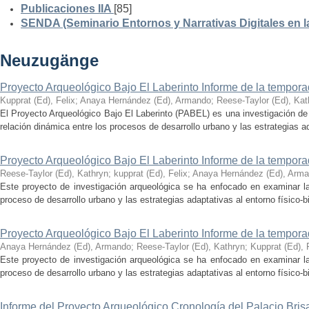
Publicaciones IIA
[85]
SENDA (Seminario Entornos y Narrativas Digitales en 
Neuzugänge
Proyecto Arqueológico Bajo El Laberinto Informe de la tempor
Kupprat (Ed), Felix
;
Anaya Hernández (Ed), Armando
;
Reese-Taylor (Ed), Kat
El Proyecto Arqueológico Bajo El Laberinto (PABEL) es una investigación de 
relación dinámica entre los procesos de desarrollo urbano y las estrategias ad
Proyecto Arqueológico Bajo El Laberinto Informe de la tempor
Reese-Taylor (Ed), Kathryn
;
kupprat (Ed), Felix
;
Anaya Hernández (Ed), Arm
Este proyecto de investigación arqueológica se ha enfocado en examinar la
proceso de desarrollo urbano y las estrategias adaptativas al entorno físico-bió
Proyecto Arqueológico Bajo El Laberinto Informe de la tempor
Anaya Hernández (Ed), Armando
;
Reese-Taylor (Ed), Kathryn
;
Kupprat (Ed), 
Este proyecto de investigación arqueológica se ha enfocado en examinar la
proceso de desarrollo urbano y las estrategias adaptativas al entorno físico-bió
Informe del Proyecto Arqueológico Cronología del Palacio Br