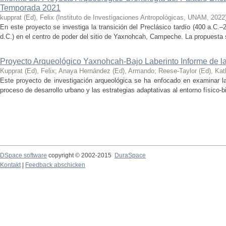
Temporada 2021
kupprat (Ed), Felix
(
Instituto de Investigaciones Antropológicas, UNAM
,
2022
En este proyecto se investiga la transición del Preclásico tardío (400 a.C.
d.C.) en el centro de poder del sitio de Yaxnohcah, Campeche. La propuesta s
Proyecto Arqueológico Yaxnohcah-Bajo Laberinto Informe de 
Kupprat (Ed), Felix
;
Anaya Hernández (Ed), Armando
;
Reese-Taylor (Ed), Kat
Este proyecto de investigación arqueológica se ha enfocado en examinar la
proceso de desarrollo urbano y las estrategias adaptativas al entorno físico-bió
DSpace software
copyright © 2002-2015
DuraSpace
Kontakt
|
Feedback abschicken