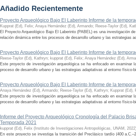
Añadido Recientemente
Proyecto Arqueológico Bajo El Laberinto Informe de la tempor
Kupprat (Ed), Felix
;
Anaya Hernández (Ed), Armando
;
Reese-Taylor (Ed), Kat
El Proyecto Arqueológico Bajo El Laberinto (PABEL) es una investigación de 
relación dinámica entre los procesos de desarrollo urbano y las estrategias ad
Proyecto Arqueológico Bajo El Laberinto Informe de la tempor
Reese-Taylor (Ed), Kathryn
;
kupprat (Ed), Felix
;
Anaya Hernández (Ed), Arm
Este proyecto de investigación arqueológica se ha enfocado en examinar la
proceso de desarrollo urbano y las estrategias adaptativas al entorno físico-bió
Proyecto Arqueológico Bajo El Laberinto Informe de la tempor
Anaya Hernández (Ed), Armando
;
Reese-Taylor (Ed), Kathryn
;
Kupprat (Ed), 
Este proyecto de investigación arqueológica se ha enfocado en examinar la
proceso de desarrollo urbano y las estrategias adaptativas al entorno físico-bió
Informe del Proyecto Arqueológico Cronología del Palacio Br
Temporada 2021
kupprat (Ed), Felix
(
Instituto de Investigaciones Antropológicas, UNAM
,
2022
En este proyecto se investiga la transición del Preclásico tardío (400 a.C.