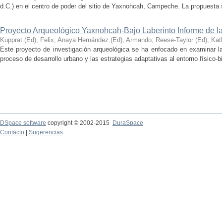
d.C.) en el centro de poder del sitio de Yaxnohcah, Campeche. La propuesta s
Proyecto Arqueológico Yaxnohcah-Bajo Laberinto Informe de 
Kupprat (Ed), Felix
;
Anaya Hernández (Ed), Armando
;
Reese-Taylor (Ed), Kat
Este proyecto de investigación arqueológica se ha enfocado en examinar la
proceso de desarrollo urbano y las estrategias adaptativas al entorno físico-bió
DSpace software
copyright © 2002-2015
DuraSpace
Contacto
|
Sugerencias