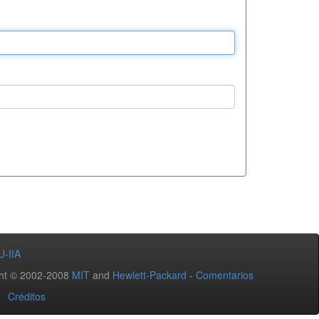
U-IIA
ht © 2002-2008
MIT
and
Hewlett-Packard
-
Comentarios
Créditos