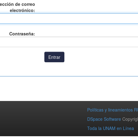
rección de correo
electrónico:
Contraseña:
Políticas y lineamientos R
DSpace Software
Copyrig
Toda la UNAM en Línea