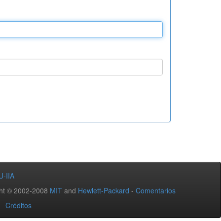
U-IIA
ht © 2002-2008
MIT
and
Hewlett-Packard
-
Comentarios
Créditos