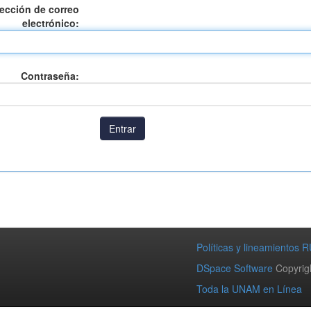
rección de correo
electrónico:
Contraseña:
Políticas y lineamientos R
DSpace Software
Copyrig
Toda la UNAM en Línea